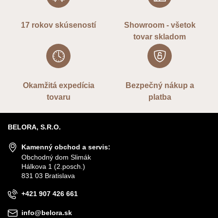
17 rokov skúseností
Showroom - všetok
tovar skladom
Okamžitá expedícia
Bezpečný nákup a
tovaru
platba
BELORA, S.R.O.
Kamenný obchod a servis:
Obchodný dom Slimák
Hálkova 1 (2.posch.)
831 03 Bratislava
+421 907 426 661
info@belora.sk