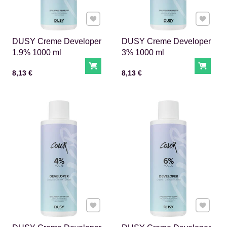
Pridať k Obľúbeným
Pridať 
DUSY Creme Developer
DUSY Creme Developer
1,9% 1000 ml
3% 1000 ml
Do košíka
Do ko
Cena s DPH
Cena s DPH
8,13 €
8,13 €
Pridať k Obľúbeným
Pridať 