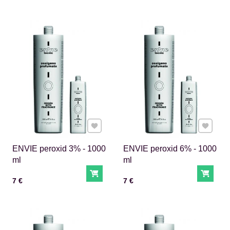
Pridať k Obľúbeným
Pridať 
ENVIE peroxid 3% - 1000
ENVIE peroxid 6% - 1000
ml
ml
Do košíka
Do ko
Cena s DPH
Cena s DPH
7 €
7 €