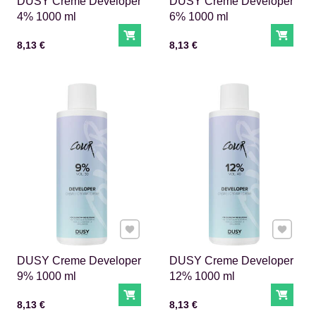
DUSY Creme Developer
DUSY Creme Developer
4% 1000 ml
6% 1000 ml
Do košíka
Do ko
Cena s DPH
Cena s DPH
8,13 €
8,13 €
Pridať k Obľúbeným
Pridať 
DUSY Creme Developer
DUSY Creme Developer
9% 1000 ml
12% 1000 ml
Do košíka
Do ko
Cena s DPH
Cena s DPH
8,13 €
8,13 €