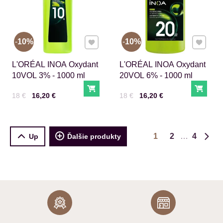
Pridať k Obľúbeným
Pridať 
10%
10%
L'ORÉAL INOA Oxydant
L'ORÉAL INOA Oxydant
10VOL 3% - 1000 ml
20VOL 6% - 1000 ml
Do košíka
Do ko
Cena s DPH
Pred zľavou:
Cena s DPH
Pred zľavou:
18 €
16,20 €
18 €
16,20 €
1
2
4
Up
Ďalšie produkty
Ďalš