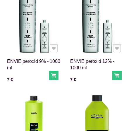
Pridať k Obľúbeným
Pridať 
ENVIE peroxid 9% - 1000
ENVIE peroxid 12% -
ml
1000 ml
Do košíka
Do ko
Cena s DPH
Cena s DPH
7 €
7 €