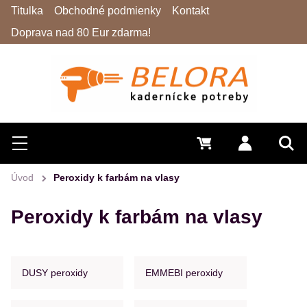
Titulka
Obchodné podmienky
Kontakt
Doprava nad 80 Eur zdarma!
Hľadať
Menu
0 €
Prihlásiť 
Vyh
Úvod
Peroxidy k farbám na vlasy
Peroxidy k farbám na vlasy
DUSY peroxidy
EMMEBI peroxidy