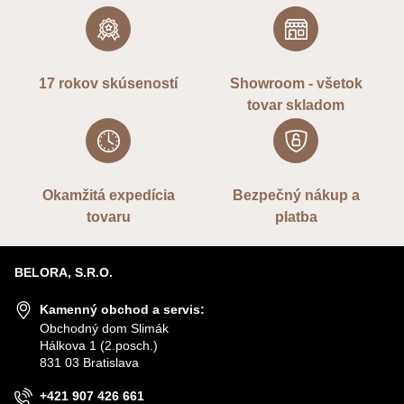
17 rokov skúseností
Showroom - všetok
tovar skladom
Okamžitá expedícia
Bezpečný nákup a
tovaru
platba
BELORA, S.R.O.
Kamenný obchod a servis:
Obchodný dom Slimák
Hálkova 1 (2.posch.)
831 03 Bratislava
+421 907 426 661