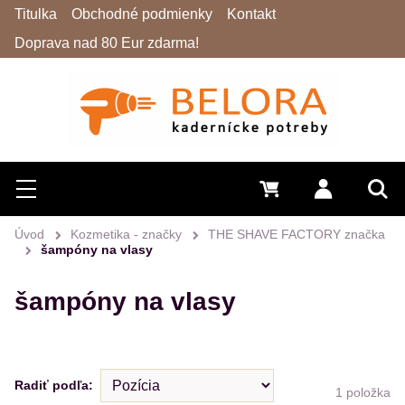
Titulka
Obchodné podmienky
Kontakt
Doprava nad 80 Eur zdarma!
Hľadať
Menu
0 €
Prihlásiť 
Vyh
Úvod
Kozmetika - značky
THE SHAVE FACTORY značka
šampóny na vlasy
šampóny na vlasy
Radiť podľa:
1
položka