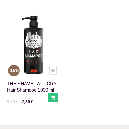
Pridať k Obľúbeným
15%
THE SHAVE FACTORY
Hair Shampoo 1000 ml
Do košíka
Cena s DPH
Pred zľavou:
8,60 €
7,30 €