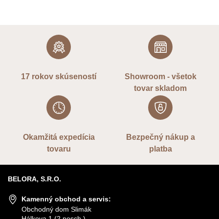
17 rokov skúseností
Showroom - všetok
tovar skladom
Okamžitá expedícia
Bezpečný nákup a
tovaru
platba
BELORA, S.R.O.
Kamenný obchod a servis:
Obchodný dom Slimák
Hálkova 1 (2.posch.)