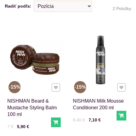
Radiť podľa:
2
Položky
Pridať k Obľúbeným
Pridať 
15%
15%
NISHMAN Beard &
NISHMAN Milk Mousse
Mustache Styling Balm
Conditioner 200 ml
100 ml
Do ko
Cena s DPH
Pred zľavou:
8,40 €
7,10 €
Do košíka
Cena s DPH
Pred zľavou:
7 €
5,90 €