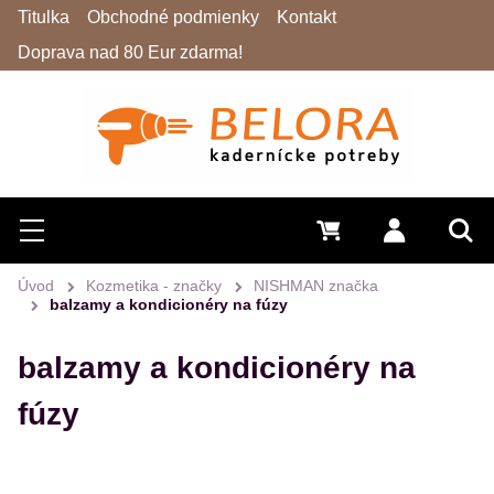
Titulka
Obchodné podmienky
Kontakt
Doprava nad 80 Eur zdarma!
Hľadať
Menu
0 €
Prihlásiť 
Vyh
Úvod
Kozmetika - značky
NISHMAN značka
balzamy a kondicionéry na fúzy
balzamy a kondicionéry na
fúzy