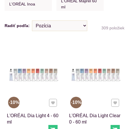
L'ORÉAL Majirel 60
L'ORÉAL Inoa
ml
Radiť podľa:
309
položiek
Pridať k Obľúbeným
Pridať 
10%
10%
L'ORÉAL Dia Light 4 - 60
L'ORÉAL Dia Light Clear
ml
0 - 60 ml