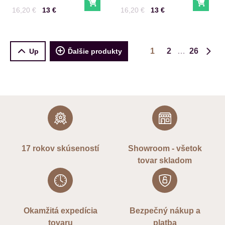
Do košíka
Do ko
Cena s DPH
Pred zľavou:
Cena s DPH
Pred zľavou:
16,20 €
13 €
16,20 €
13 €
1
2
26
Up
Ďalšie produkty
Ďalš
17 rokov skúseností
Showroom - všetok
tovar skladom
Okamžitá expedícia
Bezpečný nákup a
tovaru
platba