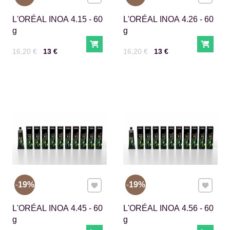
L'ORÉAL INOA 4.15 - 60
L'ORÉAL INOA 4.26 - 60
g
g
Do košíka
Do ko
Cena s DPH
Pred zľavou:
Cena s DPH
Pred zľavou:
16,20 €
13 €
16,20 €
13 €
Pridať k Obľúbeným
Pridať 
19%
19%
L'ORÉAL INOA 4.45 - 60
L'ORÉAL INOA 4.56 - 60
g
g