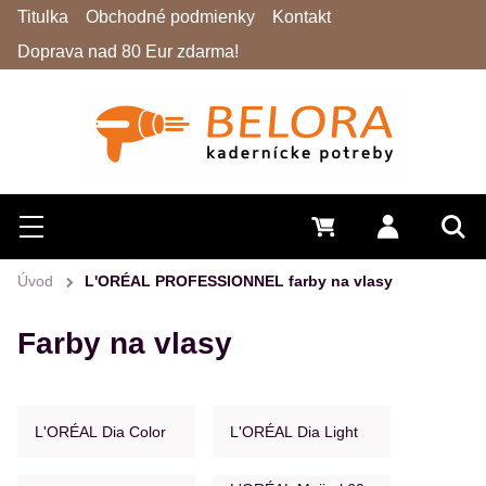
Titulka
Obchodné podmienky
Kontakt
Doprava nad 80 Eur zdarma!
Hľadať
Menu
0 €
Prihlásiť 
Vyh
Úvod
L'ORÉAL PROFESSIONNEL farby na vlasy
Farby na vlasy
L'ORÉAL Dia Color
L'ORÉAL Dia Light