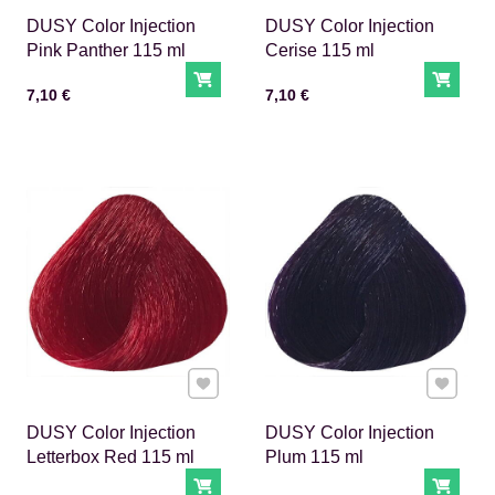
DUSY Color Injection
DUSY Color Injection
Pink Panther 115 ml
Cerise 115 ml
Do košíka
Do ko
Cena s DPH
Cena s DPH
7,10 €
7,10 €
Pridať k Obľúbeným
Pridať 
DUSY Color Injection
DUSY Color Injection
Letterbox Red 115 ml
Plum 115 ml
Do košíka
Do ko