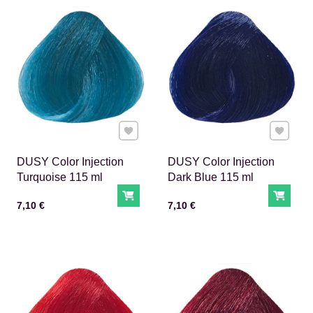
Pridať k Obľúbeným
Pridať 
DUSY Color Injection
DUSY Color Injection
Turquoise 115 ml
Dark Blue 115 ml
Do košíka
Do ko
Cena s DPH
Cena s DPH
7,10 €
7,10 €