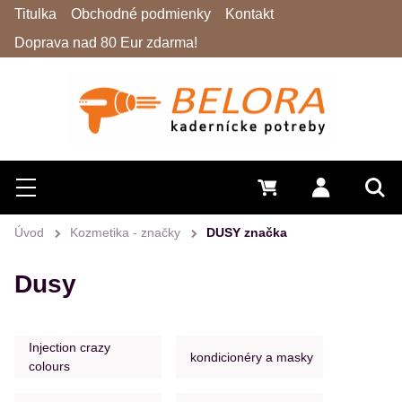
Titulka
Obchodné podmienky
Kontakt
Doprava nad 80 Eur zdarma!
Hľadať
Menu
0 €
Prihlásiť 
Vyh
Úvod
Kozmetika - značky
DUSY značka
Dusy
Injection crazy
kondicionéry a masky
colours