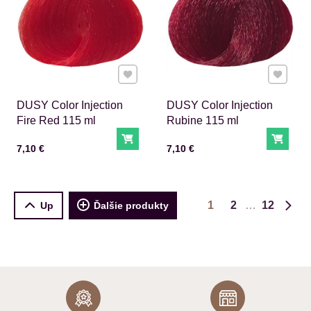
Pridať k Obľúbeným
Pridať 
DUSY Color Injection
DUSY Color Injection
Fire Red 115 ml
Rubine 115 ml
Do košíka
Do ko
Cena s DPH
Cena s DPH
7,10 €
7,10 €
1
2
12
Up
Ďalšie produkty
Ďalš