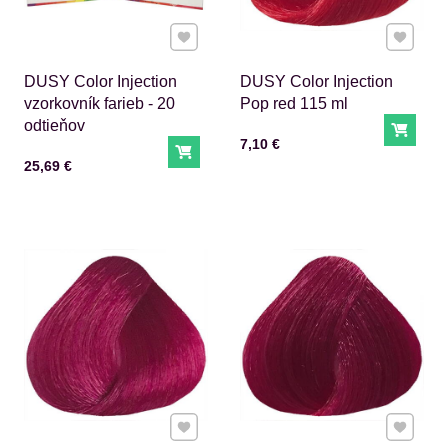
Pridať k Obľúbeným
Pridať 
DUSY Color Injection
DUSY Color Injection
vzorkovník farieb - 20
Pop red 115 ml
odtieňov
Do ko
Cena s DPH
7,10 €
Do košíka
Cena s DPH
25,69 €
Pridať k Obľúbeným
Pridať 