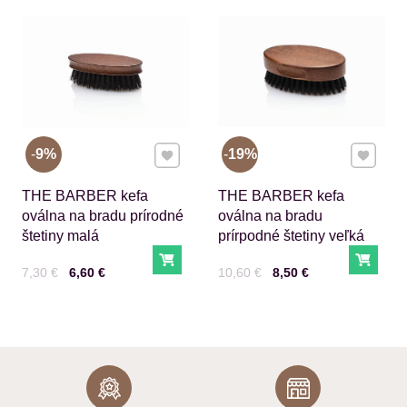
Pridať k Obľúbeným
Pridať 
9%
19%
THE BARBER kefa
THE BARBER kefa
oválna na bradu prírodné
oválna na bradu
štetiny malá
prírpodné štetiny veľká
Do košíka
Do ko
Cena s DPH
Pred zľavou:
Cena s DPH
Pred zľavou:
7,30 €
6,60 €
10,60 €
8,50 €