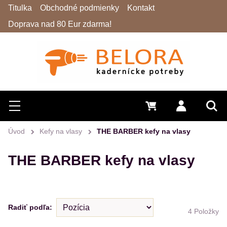
Titulka
Obchodné podmienky
Kontakt
Doprava nad 80 Eur zdarma!
Hľadať
Menu
0 €
Prihlásiť 
Vyh
Úvod
Kefy na vlasy
THE BARBER kefy na vlasy
THE BARBER kefy na vlasy
Radiť podľa:
4
Položky