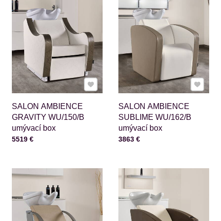
Pridať k Obľúbeným
Pridať 
SALON AMBIENCE
SALON AMBIENCE
GRAVITY WU/150/B
SUBLIME WU/162/B
umývací box
umývací box
Cena s DPH
Cena s DPH
5519 €
3863 €