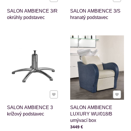
SALON AMBIENCE 3/R
SALON AMBIENCE 3/S
okrúhly podstavec
hranatý podstavec
Pridať k Obľúbeným
Pridať 
SALON AMBIENCE 3
SALON AMBIENCE
krížový podstavec
LUXURY WU/018/B
umývací box
Cena s DPH
3449 €