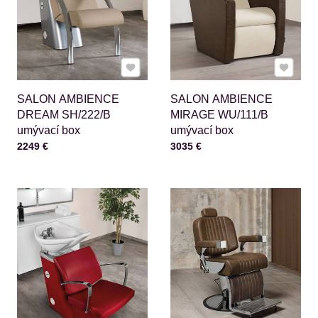
Pridať k Obľúbeným
Pridať 
SALON AMBIENCE
SALON AMBIENCE
DREAM SH/222/B
MIRAGE WU/111/B
umývací box
umývací box
Cena s DPH
Cena s DPH
2249 €
3035 €