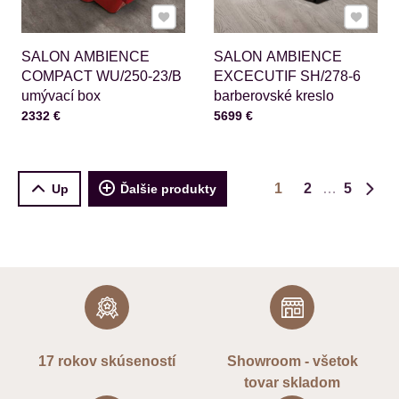
Pridať k Obľúbeným
Pridať 
SALON AMBIENCE
SALON AMBIENCE
COMPACT WU/250-23/B
EXCECUTIF SH/278-6
umývací box
barberovské kreslo
Cena s DPH
Cena s DPH
2332 €
5699 €
1
2
5
Up
Ďalšie produkty
Ďalš
17 rokov skúseností
Showroom - všetok
tovar skladom