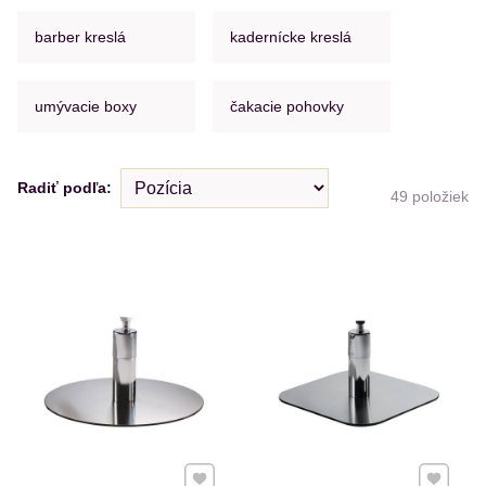
barber kreslá
kadernícke kreslá
umývacie boxy
čakacie pohovky
Radiť podľa:
49
položiek
Pridať k Obľúbeným
Pridať 