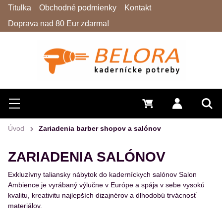
Titulka
Obchodné podmienky
Kontakt
Doprava nad 80 Eur zdarma!
Hľadať
Menu
0 €
Prihlásiť 
Vyh
Úvod
Zariadenia barber shopov a salónov
ZARIADENIA SALÓNOV
Exkluzívny taliansky nábytok do kaderníckych salónov Salon
Ambience je vyrábaný výlučne v Európe a spája v sebe vysokú
kvalitu, kreativitu najlepších dizajnérov a dlhodobú trvácnosť
materiálov.