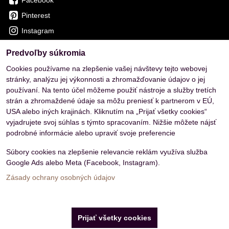
Pinterest
Instagram
Predvoľby súkromia
OVERENÉ ZÁKAZNÍKMI
Cookies používame na zlepšenie vašej návštevy tejto webovej
stránky, analýzu jej výkonnosti a zhromažďovanie údajov o jej
používaní. Na tento účel môžeme použiť nástroje a služby tretích
strán a zhromaždené údaje sa môžu preniesť k partnerom v EÚ,
USA alebo iných krajinách. Kliknutím na „Prijať všetky cookies“
vyjadrujete svoj súhlas s týmto spracovaním. Nižšie môžete nájsť
podrobné informácie alebo upraviť svoje preferencie
Súbory cookies na zlepšenie relevancie reklám využíva služba
Google Ads alebo Meta (Facebook, Instagram).
Zásady ochrany osobných údajov
Predvoľby súkromia
Zásady ochrany osobných údajov
Prijať všetky cookies