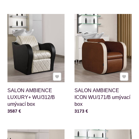
Pridať k Obľúbeným
Pridať 
SALON AMBIENCE
SALON AMBIENCE
LUXURY+ WU/312/B
ICON WU/171/B umývací
umývací box
box
Cena s DPH
Cena s DPH
3587 €
3173 €