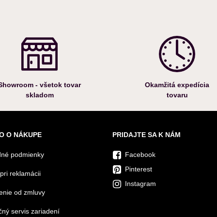
Showroom - všetok tovar
Okamžitá expedícia
skladom
tovaru
O O NÁKUPE
PRIDAJTE SA K NÁM
né podmienky
Facebook
Pinterest
pri reklamácii
Instagram
enie od zmluvy
ný servis zariadení