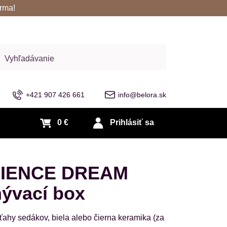
rma!
adať
+421 907 426 661
info@belora.sk
0 €
Prihlásiť sa
IENCE DREAM
ývací box
ťahy sedákov, biela alebo čierna keramika (za