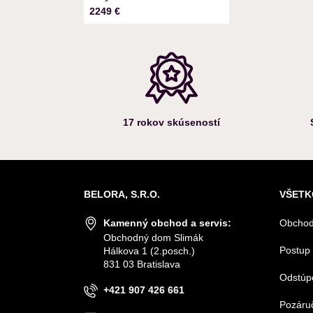
Cena s DPH
2249 €
17 rokov skúseností
BELORA, S.R.O.
VŠETK
Kamenný obchod a servis:
Obchod
Obchodný dom Slimák
Postup 
Hálkova 1 (2.posch.)
831 03 Bratislava
Odstúp
+421 907 426 661
Pozáruč