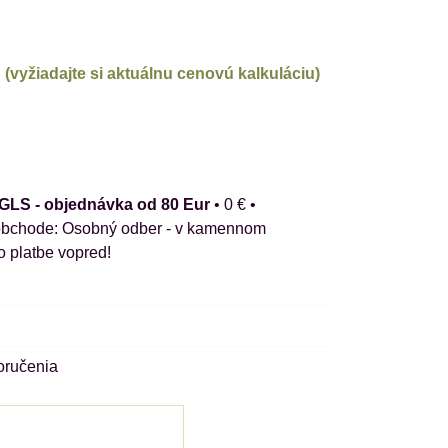
(vyžiadajte si aktuálnu cenovú kalkuláciu)
 GLS - objednávka od 80 Eur
•
0 €
•
Osobný odber - v kamennom
o platbe vopred!
oručenia