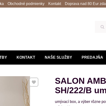
lka
Obchodné podmienky
Kontakt
Doprava nad 80 Eur zda
Hľ
TBY
KONTAKT
NAŠE SLUŽBY
PREDAJŇA
SALON AMB
Pridať k Obľúbeným
SH/222/B um
umývací box, a výber rôzne po