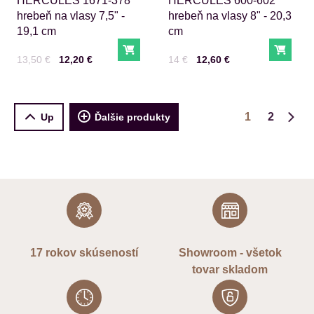
HERCULES 1671-378
HERCULES 600-602
hrebeň na vlasy 7,5" -
hrebeň na vlasy 8" - 20,3
19,1 cm
cm
Do košíka
Do ko
Cena s DPH
Pred zľavou:
Cena s DPH
Pred zľavou:
13,50 €
12,20 €
14 €
12,60 €
1
2
Up
Ďalšie produkty
Ďalš
17 rokov skúseností
Showroom - všetok
tovar skladom