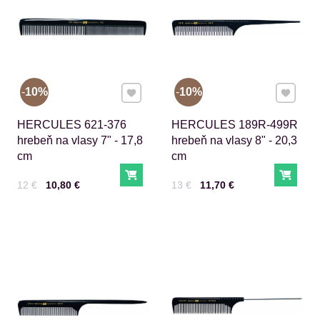
Pridať k Obľúbeným
Pridať 
10%
10%
HERCULES 621-376
HERCULES 189R-499R
hrebeň na vlasy 7" - 17,8
hrebeň na vlasy 8" - 20,3
cm
cm
Do košíka
Do ko
Cena s DPH
Pred zľavou:
Cena s DPH
Pred zľavou:
12 €
10,80 €
13 €
11,70 €