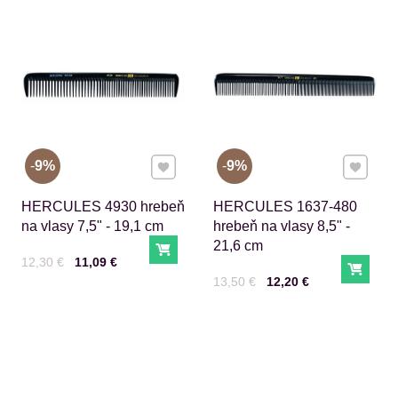
Pridať k Obľúbeným
Pridať 
9%
9%
HERCULES 4930 hrebeň
HERCULES 1637-480
na vlasy 7,5" - 19,1 cm
hrebeň na vlasy 8,5" -
21,6 cm
Do košíka
Cena s DPH
Pred zľavou:
12,30 €
11,09 €
Do ko
Cena s DPH
Pred zľavou:
13,50 €
12,20 €