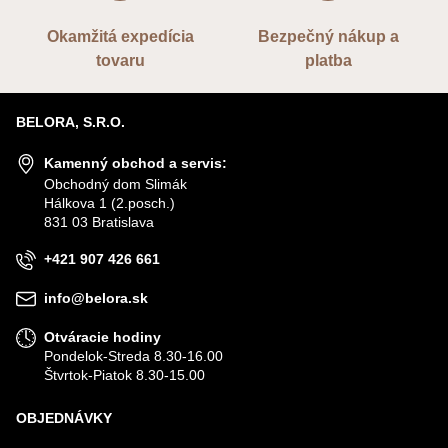
Okamžitá expedícia
Bezpečný nákup a
tovaru
platba
BELORA, S.R.O.
Kamenný obchod a servis:
Obchodný dom Slimák
Hálkova 1 (2.posch.)
831 03 Bratislava
+421 907 426 661
info@belora.sk
Otváracie hodiny
Pondelok-Streda 8.30-16.00
Štvrtok-Piatok 8.30-15.00
OBJEDNÁVKY