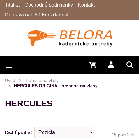
Titulka
Obchodné podmienky
Kontakt
Doprava nad 80 Eur zdarma!
Hľadať
Menu
0 €
Prihlásiť 
Vyh
Úvod
Hrebene na vlasy
HERCULES ORIGINAL hrebene na vlasy
HERCULES
Radiť podľa:
15
položiek