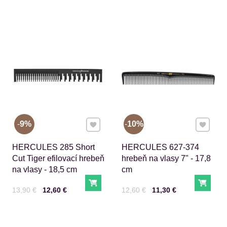
Pridať k Obľúbeným
Pridať 
9%
10%
HERCULES 285 Short
HERCULES 627-374
Cut Tiger efilovací hrebeň
hrebeň na vlasy 7" - 17,8
na vlasy - 18,5 cm
cm
Do košíka
Do ko
Cena s DPH
Pred zľavou:
Cena s DPH
Pred zľavou:
13,90 €
12,60 €
12,60 €
11,30 €