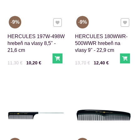
Pridať k Obľúbeným
Pridať 
9%
9%
HERCULES 197W-498W
HERCULES 180WWR-
hrebeň na vlasy 8,5" -
500WWR hrebeň na
21,6 cm
vlasy 9" - 22,9 cm
Do košíka
Do ko
Cena s DPH
Pred zľavou:
Cena s DPH
Pred zľavou:
11,30 €
10,20 €
13,70 €
12,40 €