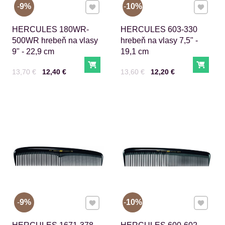
Pridať k Obľúbeným
Pridať 
9%
10%
HERCULES 180WR-
HERCULES 603-330
500WR hrebeň na vlasy
hrebeň na vlasy 7,5" -
9" - 22,9 cm
19,1 cm
Do košíka
Do ko
Cena s DPH
Pred zľavou:
Cena s DPH
Pred zľavou:
13,70 €
12,40 €
13,60 €
12,20 €
Pridať k Obľúbeným
Pridať 
9%
10%