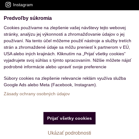
Instagram
Predvoľby súkromia
OVERENÉ ZÁKAZNÍKMI
Cookies používame na zlepšenie vašej návštevy tejto webovej
stránky, analýzu jej výkonnosti a zhromažďovanie údajov o jej
používaní. Na tento účel môžeme použiť nástroje a služby tretích
strán a zhromaždené údaje sa môžu preniesť k partnerom v EÚ,
USA alebo iných krajinách. Kliknutím na „Prijať všetky cookies“
vyjadrujete svoj súhlas s týmto spracovaním. Nižšie môžete nájsť
podrobné informácie alebo upraviť svoje preferencie
Súbory cookies na zlepšenie relevancie reklám využíva služba
Google Ads alebo Meta (Facebook, Instagram).
Zásady ochrany osobných údajov
Predvoľby súkromia
Zásady ochrany osobných údajov
Prijať všetky cookies
Vytvorené pomocou:
BiznisWeb.sk
Filtrovať produkty
Ukázať podrobnosti