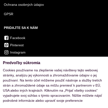
Ochrana osobných údajov
GPSR
PRIDAJTE SA K NÁM
Facebook
Pinterest
Instagram
Predvoľby súkromia
OVERENÉ ZÁKAZNÍKMI
Cookies používame na zlepšenie vašej návštevy tejto webovej
stránky, analýzu jej výkonnosti a zhromažďovanie údajov o jej
používaní. Na tento účel môžeme použiť nástroje a služby tretích
strán a zhromaždené údaje sa môžu preniesť k partnerom v EÚ,
USA alebo iných krajinách. Kliknutím na „Prijať všetky cookies“
vyjadrujete svoj súhlas s týmto spracovaním. Nižšie môžete nájsť
podrobné informácie alebo upraviť svoje preferencie