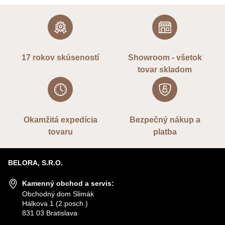
17 rokov skúseností
Showroom - všetok
tovar skladom
Okamžitá expedícia
Bezpečný nákup a
tovaru
platba
BELORA, S.R.O.
Kamenný obchod a servis:
Obchodný dom Slimák
Hálkova 1 (2.posch.)
831 03 Bratislava