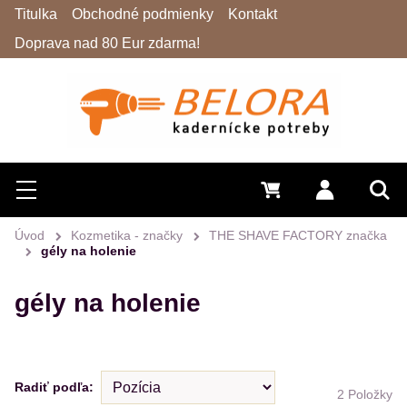
Titulka
Obchodné podmienky
Kontakt
Doprava nad 80 Eur zdarma!
Hľadať
Menu
0 €
Prihlásiť 
Vyh
Úvod
Kozmetika - značky
THE SHAVE FACTORY značka
gély na holenie
gély na holenie
Radiť podľa:
2
Položky