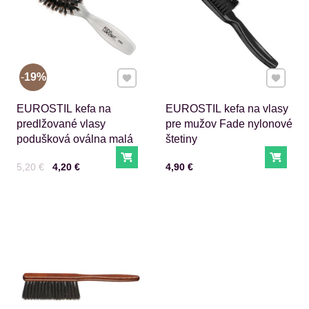
Pridať k Obľúbeným
Pridať 
19%
EUROSTIL kefa na
EUROSTIL kefa na vlasy
predlžované vlasy
pre mužov Fade nylonové
podušková oválna malá
štetiny
Do košíka
Do ko
Cena s DPH
Pred zľavou:
Cena s DPH
5,20 €
4,20 €
4,90 €