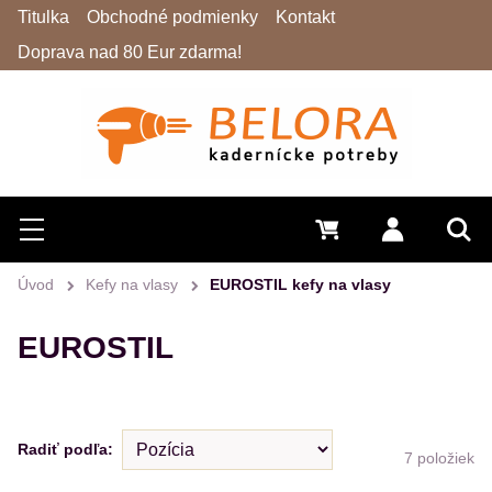
Titulka
Obchodné podmienky
Kontakt
Doprava nad 80 Eur zdarma!
Hľadať
Menu
0 €
Prihlásiť 
Vyh
Úvod
Kefy na vlasy
EUROSTIL kefy na vlasy
EUROSTIL
Radiť podľa:
7
položiek