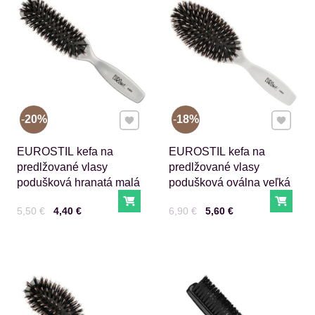
Pridať k Obľúbeným
Pridať 
20%
18%
EUROSTIL kefa na
EUROSTIL kefa na
predlžované vlasy
predlžované vlasy
podušková hranatá malá
podušková oválna veľká
Do košíka
Do ko
Cena s DPH
Pred zľavou:
Cena s DPH
Pred zľavou:
5,50 €
4,40 €
6,90 €
5,60 €