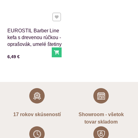
Pridať k Obľúbeným
EUROSTIL Barber Line
kefa s drevenou rúčkou -
oprašovák, umelé štetiny
Do košíka
Cena s DPH
6,49 €
17 rokov skúseností
Showroom - všetok
tovar skladom