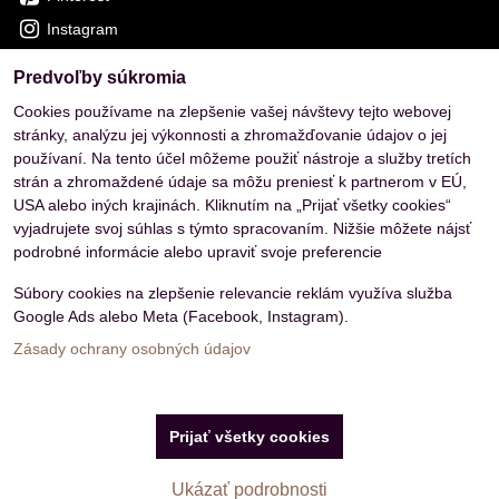
Instagram
Predvoľby súkromia
OVERENÉ ZÁKAZNÍKMI
Cookies používame na zlepšenie vašej návštevy tejto webovej
stránky, analýzu jej výkonnosti a zhromažďovanie údajov o jej
používaní. Na tento účel môžeme použiť nástroje a služby tretích
strán a zhromaždené údaje sa môžu preniesť k partnerom v EÚ,
USA alebo iných krajinách. Kliknutím na „Prijať všetky cookies“
vyjadrujete svoj súhlas s týmto spracovaním. Nižšie môžete nájsť
podrobné informácie alebo upraviť svoje preferencie
Súbory cookies na zlepšenie relevancie reklám využíva služba
Google Ads alebo Meta (Facebook, Instagram).
Zásady ochrany osobných údajov
Predvoľby súkromia
Zásady ochrany osobných údajov
Prijať všetky cookies
Vytvorené pomocou:
BiznisWeb.sk
Filtrovať produkty
Ukázať podrobnosti