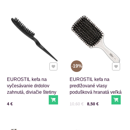
Pridať k Obľúbeným
Pridať 
19%
EUROSTIL kefa na
EUROSTIL kefa na
vyčesávanie drdolov
predlžované vlasy
zahnutá, diviačie štetiny
podušková hranatá veľká
Do košíka
Do ko
Cena s DPH
Cena s DPH
Pred zľavou:
4 €
10,60 €
8,50 €