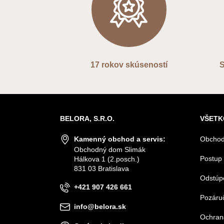
17 rokov skúseností
S
BELORA, S.R.O.
VŠETK
Kamenný obchod a servis:
Obchod
Obchodný dom Slimák
Postup 
Hálkova 1 (2.posch.)
831 03 Bratislava
Odstúp
+421 907 426 661
Pozáruč
info@belora.sk
Ochran