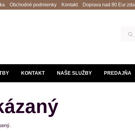
lka
Obchodné podmienky
Kontakt
Doprava nad 80 Eur zda
Hľ
TBY
KONTAKT
NAŠE SLUŽBY
PREDAJŇA
kázaný
ásený.