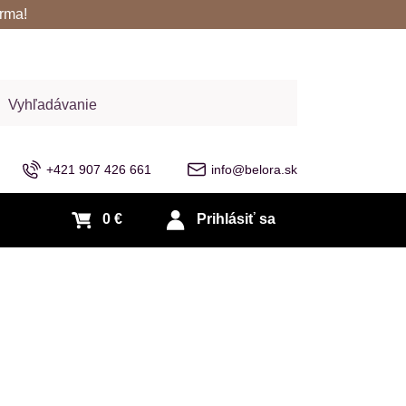
rma!
adať
+421 907 426 661
info@belora.sk
0 €
Prihlásiť sa