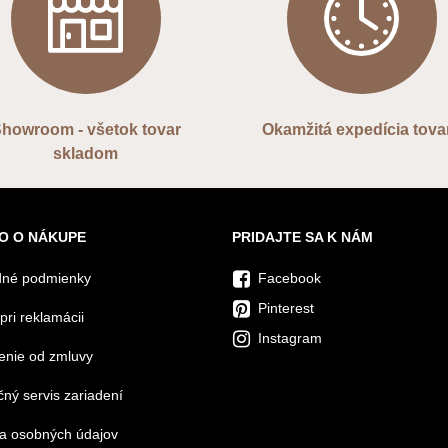
howroom - všetok tovar
Okamžitá expedícia tova
skladom
O O NÁKUPE
PRIDAJTE SA K NÁM
né podmienky
Facebook
Pinterest
pri reklamácii
Instagram
enie od zmluvy
ný servis zariadení
a osobných údajov