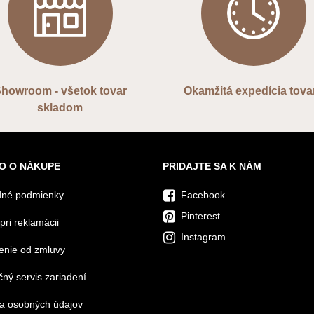
howroom - všetok tovar
Okamžitá expedícia tova
skladom
O O NÁKUPE
PRIDAJTE SA K NÁM
né podmienky
Facebook
Pinterest
pri reklamácii
Instagram
enie od zmluvy
ný servis zariadení
a osobných údajov