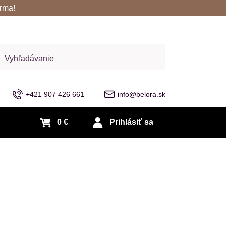
rma!
adať
+421 907 426 661
info@belora.sk
0 €
Prihlásiť sa