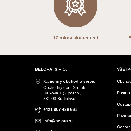
17 rokov skúseností
S
BELORA, S.R.O.
VŠETK
Kamenný obchod a servis:
Obchod
Obchodný dom Slimák
Postup 
Hálkova 1 (2.posch.)
831 03 Bratislava
Odstúp
+421 907 426 661
Pozáruč
info@belora.sk
Ochran