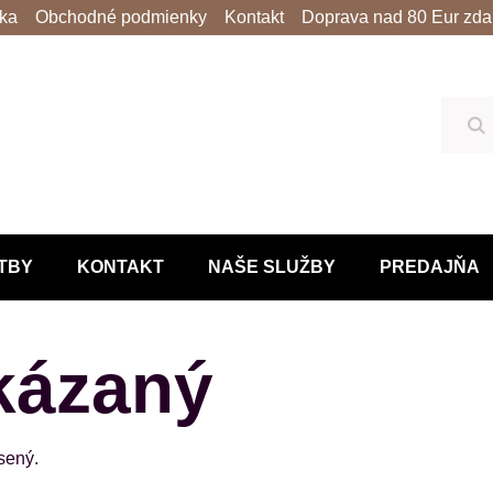
lka
Obchodné podmienky
Kontakt
Doprava nad 80 Eur zda
Hľ
TBY
KONTAKT
NAŠE SLUŽBY
PREDAJŇA
kázaný
ásený.