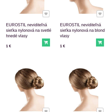
Pridať k Obľúbeným
Pridať 
EUROSTIL neviditeľná
EUROSTIL neviditeľná
sieťka nylonová na svetlé
sieťka nylonová na blond
hnedé vlasy
vlasy
Do košíka
Do ko
Cena s DPH
Cena s DPH
1 €
1 €
Pridať k Obľúbeným
Pridať 