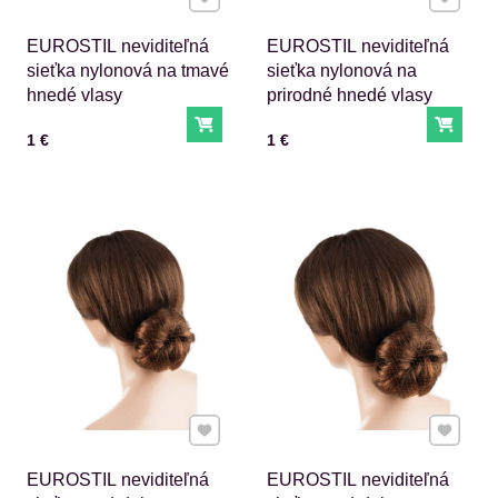
EUROSTIL neviditeľná
EUROSTIL neviditeľná
sieťka nylonová na tmavé
sieťka nylonová na
hnedé vlasy
prirodné hnedé vlasy
Do košíka
Do ko
Cena s DPH
Cena s DPH
1 €
1 €
Pridať k Obľúbeným
Pridať 
EUROSTIL neviditeľná
EUROSTIL neviditeľná