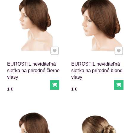
Pridať k Obľúbeným
Pridať 
EUROSTIL neviditeľná
EUROSTIL neviditeľná
sieťka na prírodné čierne
sieťka na prírodné blond
vlasy
vlasy
Do košíka
Do ko
Cena s DPH
Cena s DPH
1 €
1 €