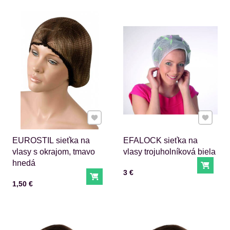
Pridať k Obľúbeným
Pridať 
EUROSTIL sieťka na
EFALOCK sieťka na
vlasy s okrajom, tmavo
vlasy trojuholníková biela
hnedá
Do ko
Cena s DPH
3 €
Do košíka
Cena s DPH
1,50 €