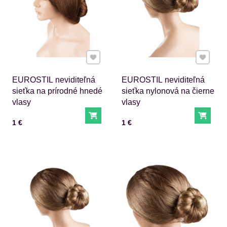
Pridať k Obľúbeným
Pridať 
EUROSTIL neviditeľná
EUROSTIL neviditeľná
sieťka na prírodné hnedé
sieťka nylonová na čierne
vlasy
vlasy
Do košíka
Do ko
Cena s DPH
Cena s DPH
1 €
1 €