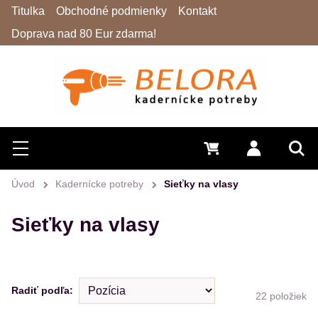
Titulka
Obchodné podmienky
Kontakt
Doprava nad 80 Eur zdarma!
Hľadať
Menu
0 €
Prihlásiť 
Vyh
Úvod
Kadernícke potreby
Sieťky na vlasy
Sieťky na vlasy
Radiť podľa:
22
položiek