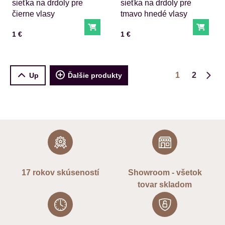
sieťka na drdoly pre
sieťka na drdoly pre
čierne vlasy
tmavo hnedé vlasy
Do košíka
Do ko
Cena s DPH
Cena s DPH
1 €
1 €
1
2
Up
Ďalšie produkty
Ďalš
17 rokov skúseností
Showroom - všetok
tovar skladom