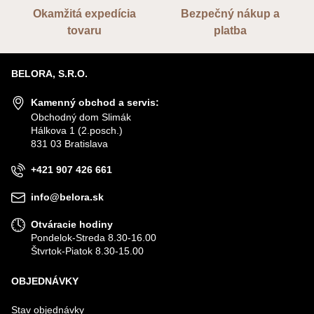
Okamžitá expedícia
Bezpečný nákup a
tovaru
platba
BELORA, S.R.O.
Kamenný obchod a servis:
Obchodný dom Slimák
Hálkova 1 (2.posch.)
831 03 Bratislava
+421 907 426 661
info@belora.sk
Otváracie hodiny
Pondelok-Streda 8.30-16.00
Štvrtok-Piatok 8.30-15.00
OBJEDNÁVKY
Stav objednávky