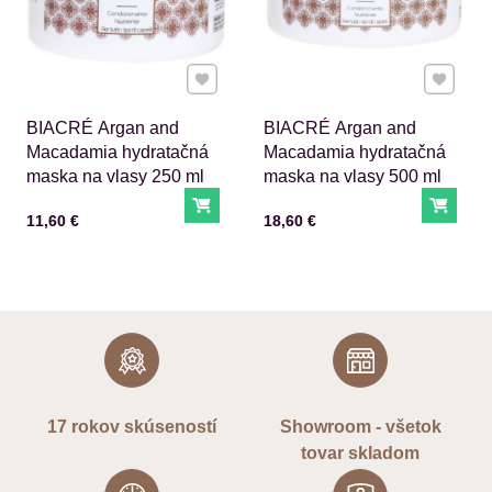
Pridať k Obľúbeným
Pridať 
BIACRÉ Argan and
BIACRÉ Argan and
Macadamia hydratačná
Macadamia hydratačná
maska na vlasy 250 ml
maska na vlasy 500 ml
Do košíka
Do ko
Cena s DPH
Cena s DPH
11,60 €
18,60 €
17 rokov skúseností
Showroom - všetok
tovar skladom