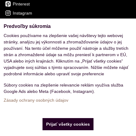
Pinterest
Instagram
Predvoľby súkromia
OVERENÉ ZÁKAZNÍKMI
Cookies používame na zlepšenie vašej návštevy tejto webovej
stránky, analýzu jej výkonnosti a zhromažďovanie údajov o jej
používaní. Na tento účel môžeme použiť nástroje a služby tretích
strán a zhromaždené údaje sa môžu preniesť k partnerom v EÚ,
USA alebo iných krajinách. Kliknutím na „Prijať všetky cookies“
vyjadrujete svoj súhlas s týmto spracovaním. Nižšie môžete nájsť
podrobné informácie alebo upraviť svoje preferencie
Súbory cookies na zlepšenie relevancie reklám využíva služba
Google Ads alebo Meta (Facebook, Instagram).
Zásady ochrany osobných údajov
Predvoľby súkromia
Zásady ochrany osobných údajov
Prijať všetky cookies
Vytvorené pomocou:
BiznisWeb.sk
Filtrovať produkty