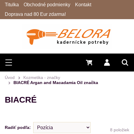
Titulka
Obchodné podmienky
Kontakt
Doprava nad 80 Eur zdarma!
Hľadať
Menu
0 €
Prihlásiť 
Vyh
Úvod
Kozmetika - značky
BIACRÉ Argan and Macadamia Oil značka
BIACRÉ
Radiť podľa:
8
položiek