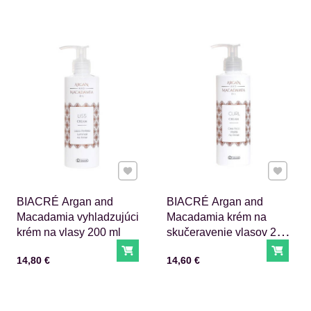
Pridať k Obľúbeným
Pridať 
BIACRÉ Argan and
BIACRÉ Argan and
Macadamia vyhladzujúci
Macadamia krém na
krém na vlasy 200 ml
skučeravenie vlasov 200
ml
Do košíka
Do ko
Cena s DPH
Cena s DPH
14,80 €
14,60 €