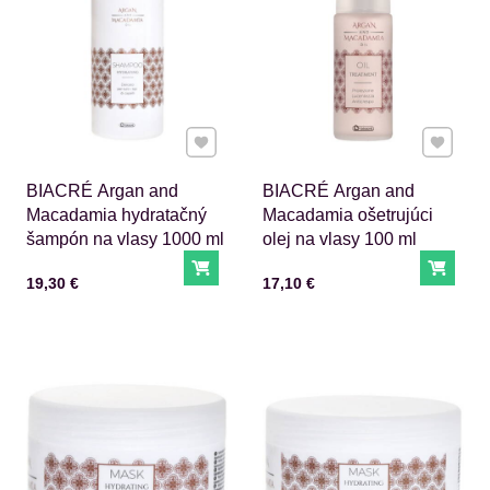
Pridať k Obľúbeným
Pridať 
BIACRÉ Argan and
BIACRÉ Argan and
Macadamia hydratačný
Macadamia ošetrujúci
šampón na vlasy 1000 ml
olej na vlasy 100 ml
Do košíka
Do ko
Cena s DPH
Cena s DPH
19,30 €
17,10 €