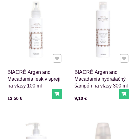
Pridať k Obľúbeným
Pridať 
BIACRÉ Argan and
BIACRÉ Argan and
Macadamia lesk v spreji
Macadamia hydratačný
na vlasy 100 ml
šampón na vlasy 300 ml
Do košíka
Do ko
Cena s DPH
Cena s DPH
13,50 €
9,10 €