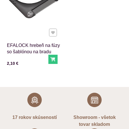
Pridať k Obľúbeným
EFALOCK hrebeň na fúzy
so šablónou na bradu
Do košíka
Cena s DPH
2,10 €
17 rokov skúseností
Showroom - všetok
tovar skladom