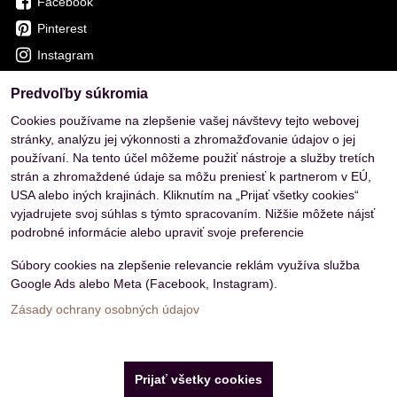
Facebook
Pinterest
Instagram
Predvoľby súkromia
OVERENÉ ZÁKAZNÍKMI
Cookies používame na zlepšenie vašej návštevy tejto webovej
stránky, analýzu jej výkonnosti a zhromažďovanie údajov o jej
používaní. Na tento účel môžeme použiť nástroje a služby tretích
strán a zhromaždené údaje sa môžu preniesť k partnerom v EÚ,
USA alebo iných krajinách. Kliknutím na „Prijať všetky cookies“
vyjadrujete svoj súhlas s týmto spracovaním. Nižšie môžete nájsť
podrobné informácie alebo upraviť svoje preferencie
Súbory cookies na zlepšenie relevancie reklám využíva služba
Google Ads alebo Meta (Facebook, Instagram).
Zásady ochrany osobných údajov
Predvoľby súkromia
Zásady ochrany osobných údajov
Prijať všetky cookies