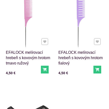
Pridať k Obľúbeným
Pridať 
EFALOCK melírovací
EFALOCK melírovací
hrebeň s kovovým hrotom
hrebeň s kovovým hrotom
tmavo ružový
fialový
Do košíka
Do ko
Cena s DPH
Cena s DPH
4,50 €
4,50 €