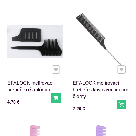
Pridať k Obľúbeným
Pridať 
EFALOCK melírovací
EFALOCK melírovací
hrebeň so šablónou
hrebeň s kovovým hrotom
čierny
Do košíka
Cena s DPH
4,70 €
Do ko
Cena s DPH
7,20 €