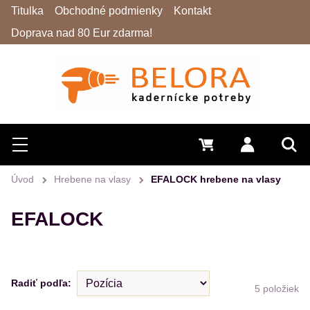
Titulka
Obchodné podmienky
Kontakt
Doprava nad 80 Eur zdarma!
Hľadať
Menu
0 €
Prihlásiť 
Vyh
Úvod
Hrebene na vlasy
EFALOCK hrebene na vlasy
EFALOCK
Radiť podľa:
5
položiek