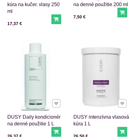
kúra na kučer. vlasy 250
na denné použitie 200 ml
ml
Do ko
Cena s DPH
7,50 €
Do košíka
Cena s DPH
17,37 €
Pridať k Obľúbeným
Pridať 
DUSY Daily kondicionér
DUSY intenzívna vlasová
na denné použitie 1 L
kúra 1 L
Do košíka
Do ko
Cena s DPH
Cena s DPH
26,37 €
26,50 €