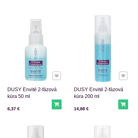
Pridať k Obľúbeným
Pridať 
DUSY Envité 2-fázová
DUSY Envité 2-fázová
kúra 50 ml
kúra 200 ml
Do košíka
Do ko
Cena s DPH
Cena s DPH
6,37 €
14,88 €