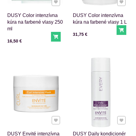
Pridať k Obľúbeným
Pridať 
DUSY Color intenzívna
DUSY Color intenzívna
kúra na farbené vlasy 250
kúra na farbené vlasy 1 L
ml
Do ko
Cena s DPH
31,75 €
Do košíka
Cena s DPH
16,50 €
Pridať k Obľúbeným
Pridať 
DUSY Envité intenzívna
DUSY Daily kondicionér