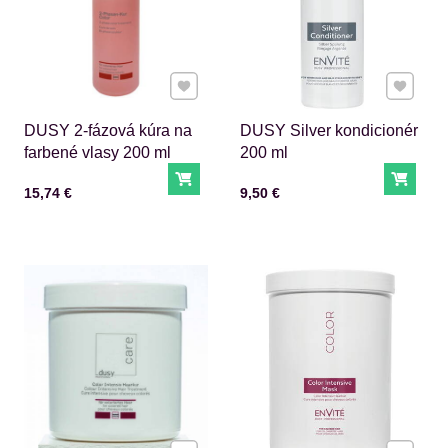
Pridať k Obľúbeným
Pridať 
DUSY 2-fázová kúra na
DUSY Silver kondicionér
farbené vlasy 200 ml
200 ml
Do košíka
Do ko
Cena s DPH
Cena s DPH
15,74 €
9,50 €