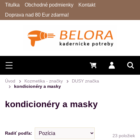
Titulka
Obchodné podmienky
Kontakt
Doprava nad 80 Eur zdarma!
Hľadať
Menu
0 €
Prihlásiť 
Vyh
Úvod
Kozmetika - značky
DUSY značka
kondicionéry a masky
kondicionéry a masky
Radiť podľa:
23
položiek