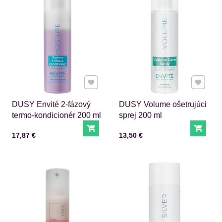
Pridať k Obľúbeným
Pridať 
DUSY Envité 2-fázový
DUSY Volume ošetrujúci
termo-kondicionér 200 ml
sprej 200 ml
Do košíka
Do ko
Cena s DPH
Cena s DPH
17,87 €
13,50 €