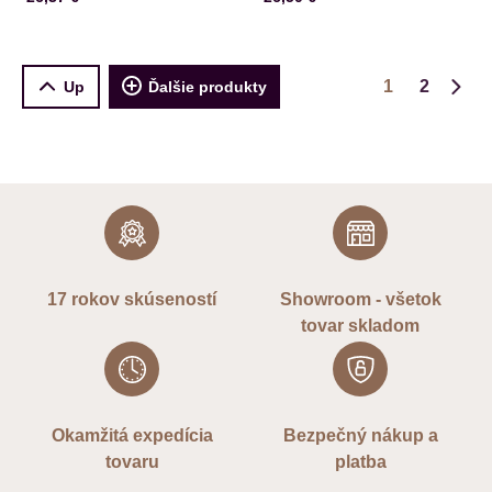
1
2
Up
Ďalšie produkty
Ďalš
17 rokov skúseností
Showroom - všetok
tovar skladom
Okamžitá expedícia
Bezpečný nákup a
tovaru
platba