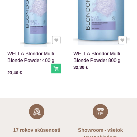
Pridať k Obľúbeným
Pridať 
WELLA Blondor Multi
WELLA Blondor Multi
BIonde Powder 400 g
BIonde Powder 800 g
Cena s DPH
32,30 €
Do košíka
Cena s DPH
23,40 €
17 rokov skúseností
Showroom - všetok