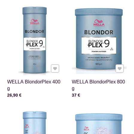
Pridať k Obľúbeným
Pridať 
WELLA BlondorPlex 400
WELLA BlondorPlex 800
g
g
Cena s DPH
Cena s DPH
26,90 €
37 €