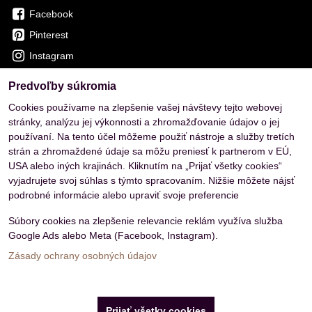
Facebook
Pinterest
Instagram
Predvoľby súkromia
OVERENÉ ZÁKAZNÍKMI
Cookies používame na zlepšenie vašej návštevy tejto webovej
stránky, analýzu jej výkonnosti a zhromažďovanie údajov o jej
používaní. Na tento účel môžeme použiť nástroje a služby tretích
strán a zhromaždené údaje sa môžu preniesť k partnerom v EÚ,
USA alebo iných krajinách. Kliknutím na „Prijať všetky cookies“
vyjadrujete svoj súhlas s týmto spracovaním. Nižšie môžete nájsť
podrobné informácie alebo upraviť svoje preferencie
Súbory cookies na zlepšenie relevancie reklám využíva služba
Google Ads alebo Meta (Facebook, Instagram).
Zásady ochrany osobných údajov
Predvoľby súkromia
Zásady ochrany osobných údajov
Prijať všetky cookies