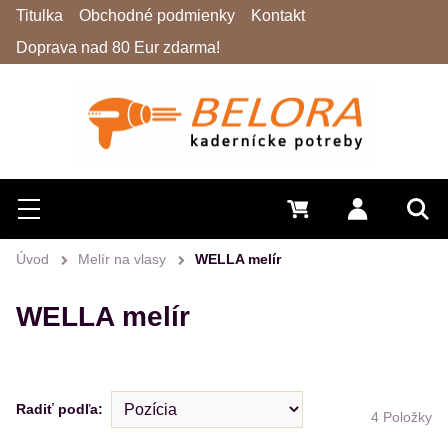
Titulka
Obchodné podmienky
Kontakt
Doprava nad 80 Eur zdarma!
Hľadať
Menu
0 €
Prihlásiť 
Vyh
Úvod
Melír na vlasy
WELLA melír
WELLA melír
Radiť podľa:
4
Položky