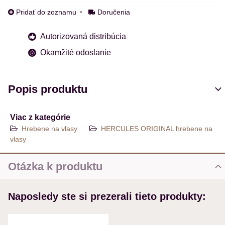
Pridať do zoznamu
Doručenia
Autorizovaná distribúcia
Okamžité odoslanie
Popis produktu
Viac z kategórie
Hrebene na vlasy
HERCULES ORIGINAL hrebene na
vlasy
Otázka k produktu
Nová otázka k produktu
Naposledy ste si prezerali tieto produkty:
MENO