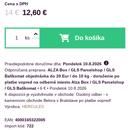
Cena s DPH
Pred zľavou:
14 €
12,60 €
Do košíka
ks
Pravdepodobne doručíme dňa:
Pondelok
10.8.2026
ALZA Box / GLS Parcelshop / GLS
Balíkomat objednávka do 20 Eur / do 10 kg - doručenie po
platbe vopred na odberné miesto Alza Box / GLS Parcelshop
/ GLS Balíkomat
•
6 €
•
Pondelok
10.8.2026
Osobný odber - v
kamennom obchode Belora v Bratislave po platbe vopred!
Výrobca:
HERCULES
EAN:
4000165322005
Import kód:
722