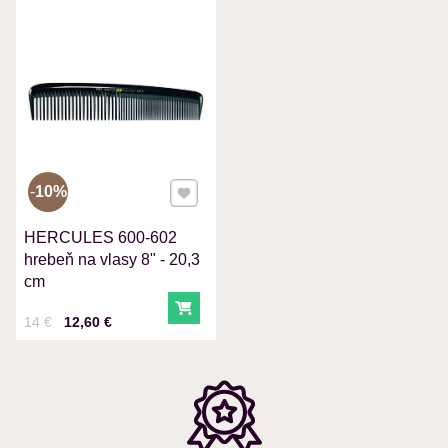
VÁŠ E-MAIL
VAŠA OTÁZKA K PRODUKTU
Pridať k Obľúbeným
10%
HERCULES 600-602
Odoslať
hrebeň na vlasy 8" - 20,3
cm
Do košíka
Cena s DPH
Pred zľavou:
14 €
12,60 €