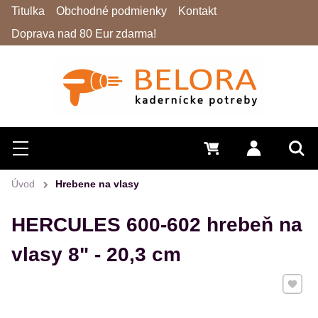
Titulka
Obchodné podmienky
Kontakt
Doprava nad 80 Eur zdarma!
Hľadať
Menu
0 €
Prihlásiť 
Vyh
Úvod
Hrebene na vlasy
HERCULES 600-602 hrebeň na
vlasy 8" - 20,3 cm
Pridať 