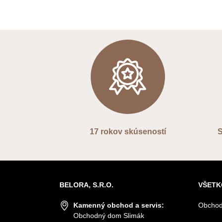
17 rokov skúseností
S
BELORA, S.R.O.
VŠETK
Kamenný obchod a servis:
Obchod
Obchodný dom Slimák