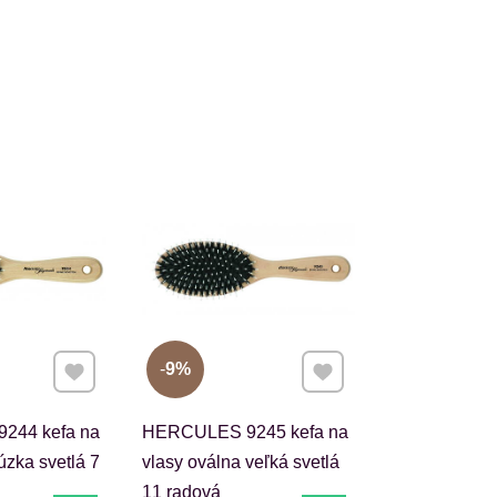
Pridať k Obľúbeným
Pridať k Obľúbeným
9%
244 kefa na
HERCULES 9245 kefa na
úzka svetlá 7
vlasy oválna veľká svetlá
11 radová