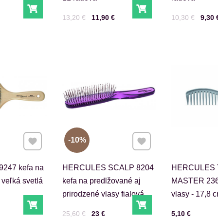
Do košíka
Do košíka
Cena s DPH
Pred zľavou:
Cena s DPH
Pred zľavou:
13,20 €
11,90 €
10,30 €
9,30 
Pridať k Obľúbeným
Pridať k Obľúbeným
10%
247 kefa na
HERCULES SCALP 8204
HERCULES 
 veľká svetlá
kefa na predlžované aj
MASTER 236
prirodzené vlasy fialová
vlasy - 17,8 
Do košíka
Do košíka
Cena s DPH
Pred zľavou:
Cena s DPH
25,60 €
23 €
5,10 €