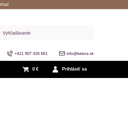
rma!
adať
+421 907 426 661
info@belora.sk
0 €
Prihlásiť sa