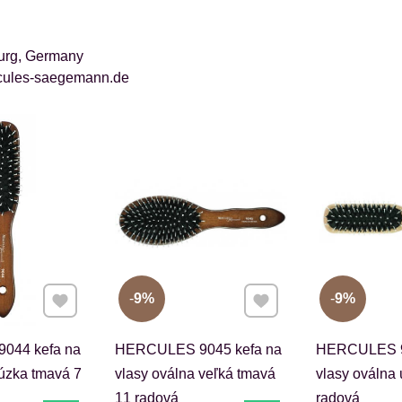
burg, Germany
ercules-saegemann.de
Pridať k Obľúbeným
Pridať k Obľúbeným
9%
9%
044 kefa na
HERCULES 9045 kefa na
HERCULES 9
 úzka tmavá 7
vlasy oválna veľká tmavá
vlasy oválna 
11 radová
radová