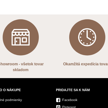
howroom - všetok tovar
Okamžitá expedícia tova
skladom
O O NÁKUPE
PRIDAJTE SA K NÁM
né podmienky
Facebook
Pinterest