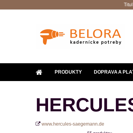
Titu
PRODUKTY
DOPRAVA A PLA
ÚVOD
HERCULE
www.hercules-saegemann.de
55
produktov