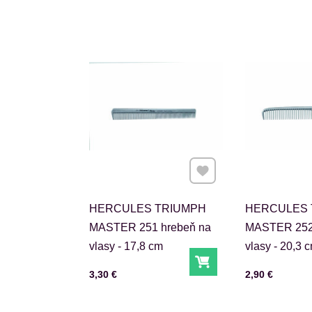
Pridať k Obľúbeným
HERCULES TRIUMPH
HERCULES 
MASTER 251 hrebeň na
MASTER 252
vlasy - 17,8 cm
vlasy - 20,3 
Do košíka
Cena s DPH
Cena s DPH
3,30 €
2,90 €