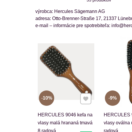
výrobca: Hercules Sägemann AG
adresa: Otto-Brenner-Straße 17, 21337 Lüne
e-mail – informácie pre spotrebiteľa: info@h
Pridať k Obľúbeným
10%
9%
HERCULES 9046 kefa na
HERCULES 9
vlasy malá hrananá tmavá
vlasy oválna
8 radová
radová