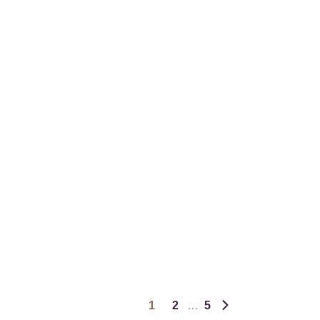
1
2
5
Ďalšia stránka