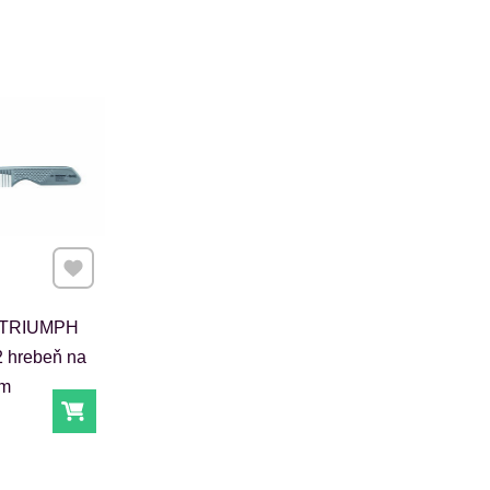
Pridať k Obľúbeným
TRIUMPH
 hrebeň na
cm
Do košíka