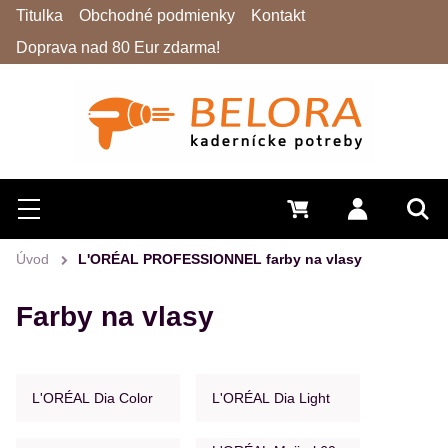
Titulka
Obchodné podmienky
Kontakt
Doprava nad 80 Eur zdarma!
Hľadať
Menu
0 €
Prihlásiť 
Vyh
Úvod
L'ORÉAL PROFESSIONNEL farby na vlasy
Farby na vlasy
L'ORÉAL Dia Color
L'ORÉAL Dia Light