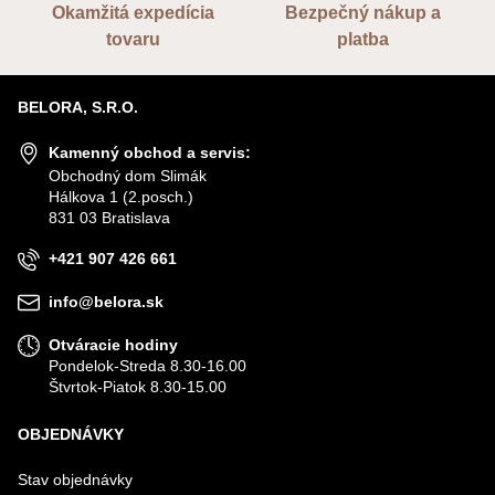
Okamžitá expedícia
Bezpečný nákup a
tovaru
platba
BELORA, S.R.O.
Kamenný obchod a servis:
Obchodný dom Slimák
Hálkova 1 (2.posch.)
831 03 Bratislava
+421 907 426 661
info@belora.sk
Otváracie hodiny
Pondelok-Streda 8.30-16.00
Štvrtok-Piatok 8.30-15.00
OBJEDNÁVKY
Stav objednávky