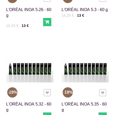
L'ORÉAL INOA 5.26 - 60
L'ORÉAL INOA 5.3 - 60 g
g
Cena s DPH
Pred zľavou:
16,20 €
13 €
Do košíka
Cena s DPH
Pred zľavou:
16,20 €
13 €
Pridať k Obľúbeným
Pridať 
19%
19%
L'ORÉAL INOA 5.32 - 60
L'ORÉAL INOA 5.35 - 60
g
g