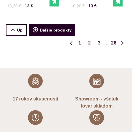
Do košíka
Do ko
Cena s DPH
Pred zľavou:
Cena s DPH
Pred zľavou:
16,20 €
13 €
16,20 €
13 €
Up
Ďalšie produkty
1
2
3
26
Predchádzajúca strana
Ďalš
17 rokov skúseností
Showroom - všetok
tovar skladom