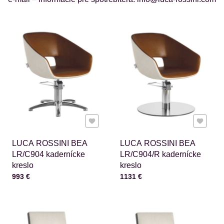
Pridať k Obľúbeným
Pridať 
LUCA ROSSINI BEA
LUCA ROSSINI BEA
LR/C904 kadernícke
LR/C904/R kadernícke
kreslo
kreslo
Cena s DPH
Cena s DPH
993 €
1131 €