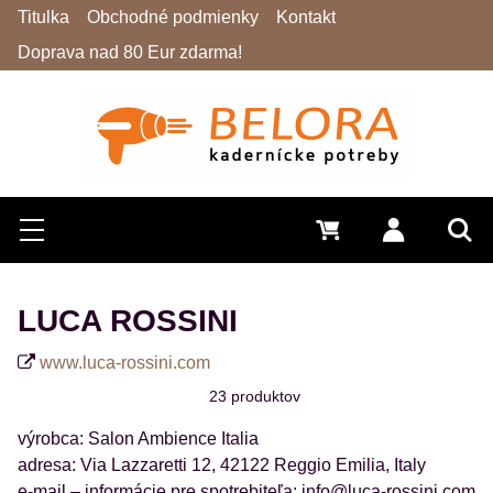
Titulka
Obchodné podmienky
Kontakt
Doprava nad 80 Eur zdarma!
Hľadať
Menu
0 €
Prihlásiť 
Vyh
LUCA ROSSINI
www.luca-rossini.com
23
produktov
výrobca: Salon Ambience Italia
adresa: Via Lazzaretti 12, 42122 Reggio Emilia, Italy
e-mail – informácie pre spotrebiteľa: info@luca-rossini.com