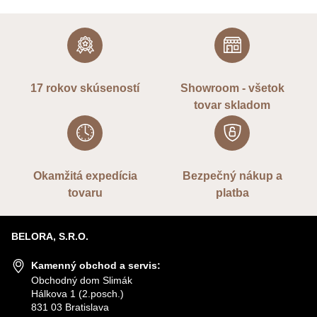
17 rokov skúseností
Showroom - všetok
tovar skladom
Okamžitá expedícia
Bezpečný nákup a
tovaru
platba
BELORA, S.R.O.
Kamenný obchod a servis:
Obchodný dom Slimák
Hálkova 1 (2.posch.)
831 03 Bratislava