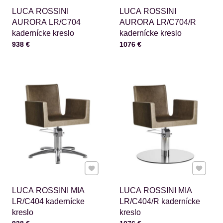
LUCA ROSSINI
LUCA ROSSINI
AURORA LR/C704
AURORA LR/C704/R
kadernícke kreslo
kadernícke kreslo
Cena s DPH
Cena s DPH
938 €
1076 €
Pridať k Obľúbeným
Pridať 
LUCA ROSSINI MIA
LUCA ROSSINI MIA
LR/C404 kadernícke
LR/C404/R kadernícke
kreslo
kreslo
Cena s DPH
Cena s DPH