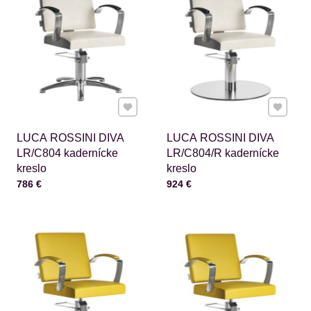
Pridať k Obľúbeným
Pridať 
LUCA ROSSINI DIVA
LUCA ROSSINI DIVA
LR/C804 kadernícke
LR/C804/R kadernícke
kreslo
kreslo
Cena s DPH
Cena s DPH
786 €
924 €