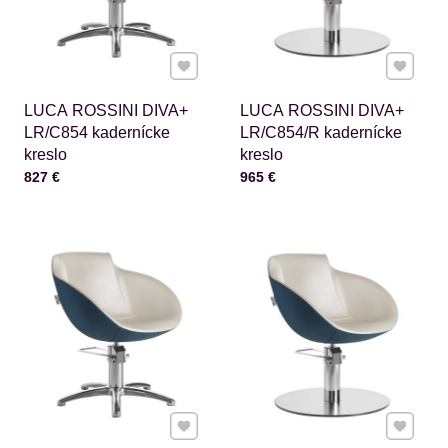
Pridať k Obľúbeným
Pridať 
LUCA ROSSINI DIVA+
LUCA ROSSINI DIVA+
LR/C854 kadernícke
LR/C854/R kadernícke
kreslo
kreslo
Cena s DPH
Cena s DPH
827 €
965 €
Pridať k Obľúbeným
Pridať 