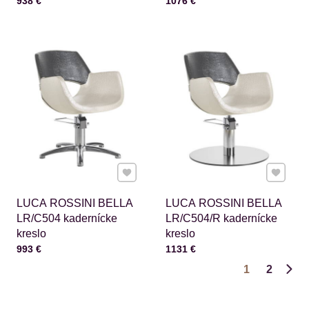
938 €
1076 €
Pridať k Obľúbeným
Pridať 
LUCA ROSSINI BELLA
LUCA ROSSINI BELLA
LR/C504 kadernícke
LR/C504/R kadernícke
kreslo
kreslo
Cena s DPH
Cena s DPH
993 €
1131 €
1
2
Ďalš