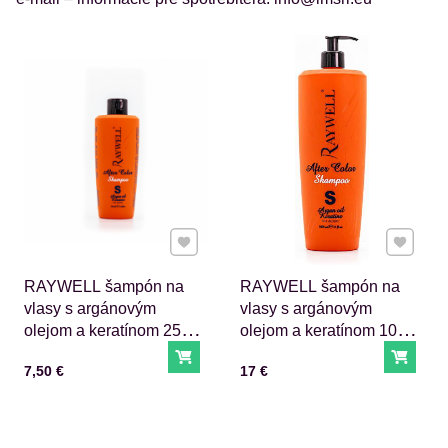
Pridať k Obľúbeným
Pridať 
RAYWELL šampón na
RAYWELL šampón na
vlasy s argánovým
vlasy s argánovým
olejom a keratínom 250
olejom a keratínom 1000
ml
ml
Do košíka
Do ko
Cena s DPH
Cena s DPH
7,50 €
17 €