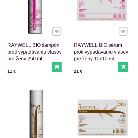
Pridať k Obľúbeným
Pridať 
RAYWELL BIO šampón
RAYWELL BIO sérum
proti vypadávaniu vlasov
proti vypadávaniu vlasov
pre ženy 250 ml
pre ženy 10x10 ml
Do košíka
Do ko
Cena s DPH
Cena s DPH
11 €
21 €