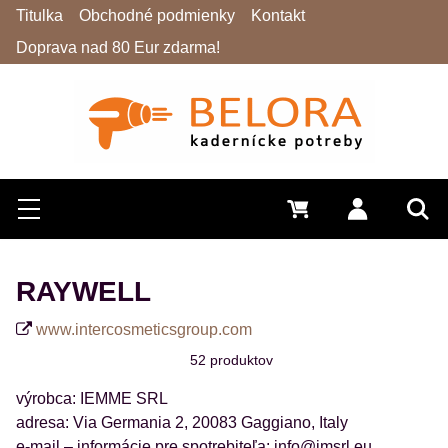
Titulka
Obchodné podmienky
Kontakt
Doprava nad 80 Eur zdarma!
Hľadať
Menu
0 €
Prihlásiť 
Vyh
RAYWELL
www.intercosmeticsgroup.com
52
produktov
výrobca: IEMME SRL
adresa: Via Germania 2, 20083 Gaggiano, Italy
e-mail – informácie pre spotrebiteľa: info@imsrl.eu