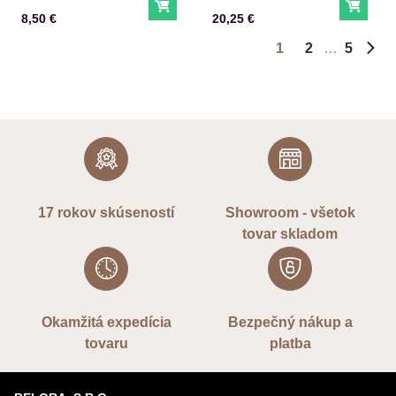
vlasy 250 ml
vlasy 1000 ml
Do košíka
Do ko
Cena s DPH
Cena s DPH
8,50 €
20,25 €
1
2
5
Ďalš
17 rokov skúseností
Showroom - všetok
tovar skladom
Okamžitá expedícia
Bezpečný nákup a
tovaru
platba