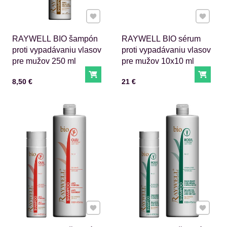
Pridať k Obľúbeným
Pridať 
RAYWELL BIO šampón
RAYWELL BIO sérum
proti vypadávaniu vlasov
proti vypadávaniu vlasov
pre mužov 250 ml
pre mužov 10x10 ml
Do košíka
Do ko
Cena s DPH
Cena s DPH
8,50 €
21 €
Pridať k Obľúbeným
Pridať 