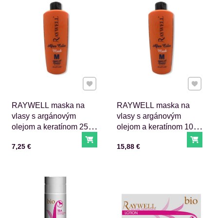
Pridať k Obľúbeným
Pridať 
RAYWELL maska na
RAYWELL maska na
vlasy s argánovým
vlasy s argánovým
olejom a keratínom 250
olejom a keratínom 1000
ml
ml
Do košíka
Do ko
Cena s DPH
Cena s DPH
7,25 €
15,88 €