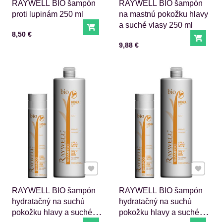
RAYWELL BIO šampón
RAYWELL BIO šampón
proti lupinám 250 ml
na mastnú pokožku hlavy
a suché vlasy 250 ml
Do košíka
Cena s DPH
8,50 €
Do ko
Cena s DPH
9,88 €
Pridať k Obľúbeným
Pridať 
RAYWELL BIO šampón
RAYWELL BIO šampón
hydratačný na suchú
hydratačný na suchú
pokožku hlavy a suché
pokožku hlavy a suché