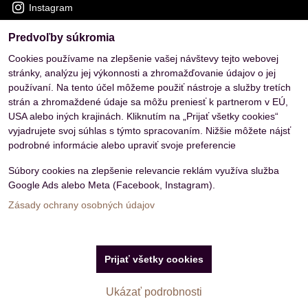
Instagram
Predvoľby súkromia
OVERENÉ ZÁKAZNÍKMI
Cookies používame na zlepšenie vašej návštevy tejto webovej
stránky, analýzu jej výkonnosti a zhromažďovanie údajov o jej
používaní. Na tento účel môžeme použiť nástroje a služby tretích
strán a zhromaždené údaje sa môžu preniesť k partnerom v EÚ,
USA alebo iných krajinách. Kliknutím na „Prijať všetky cookies“
vyjadrujete svoj súhlas s týmto spracovaním. Nižšie môžete nájsť
podrobné informácie alebo upraviť svoje preferencie
Súbory cookies na zlepšenie relevancie reklám využíva služba
Google Ads alebo Meta (Facebook, Instagram).
Zásady ochrany osobných údajov
Predvoľby súkromia
Zásady ochrany osobných údajov
Prijať všetky cookies
Vytvorené pomocou:
BiznisWeb.sk
Ukázať podrobnosti