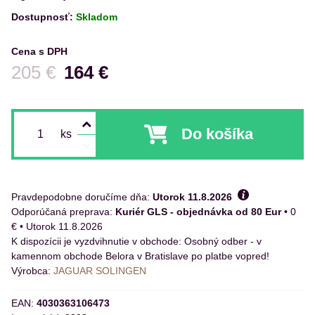
Dostupnosť:
Skladom
Cena s DPH
Pred zľavou:
205 €
164 €
Do košíka
ks
Pravdepodobne doručíme dňa:
Utorok
11.8.2026
Kuriér GLS - objednávka od 80 Eur
•
0
€
•
Utorok
11.8.2026
Osobný odber - v
kamennom obchode Belora v Bratislave po platbe vopred!
Výrobca:
JAGUAR SOLINGEN
EAN:
4030363106473