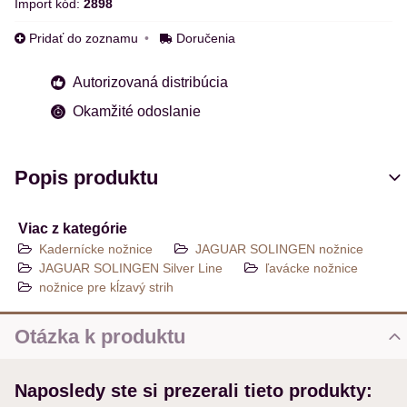
Import kód:
2898
Pridať do zoznamu
Doručenia
Autorizovaná distribúcia
Okamžité odoslanie
Popis produktu
Viac z kategórie
Kadernícke nožnice
JAGUAR SOLINGEN nožnice
JAGUAR SOLINGEN Silver Line
ľavácke nožnice
nožnice pre kĺzavý strih
Otázka k produktu
Nová otázka k produktu
Naposledy ste si prezerali tieto produkty:
MENO