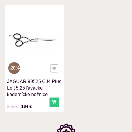
VÁŠ E-MAIL
VAŠA OTÁZKA K PRODUKTU
Pridať k Obľúbeným
20%
JAGUAR 99525 CJ4 Plus
Odoslať
Left 5,25 ľavácke
kadernícke nožnice
Do košíka
Cena s DPH
Pred zľavou:
205 €
164 €