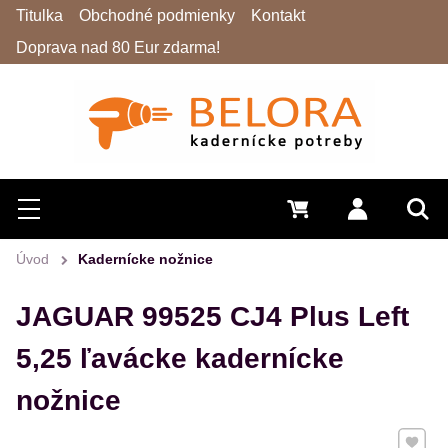
Titulka
Obchodné podmienky
Kontakt
Doprava nad 80 Eur zdarma!
Hľadať
Menu
0 €
Prihlásiť 
Vyh
Úvod
Kadernícke nožnice
JAGUAR 99525 CJ4 Plus Left
5,25 ľavácke kadernícke
nožnice
Pridať 