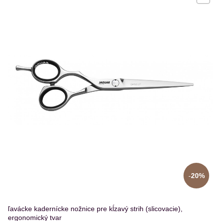
20%
ľavácke kadernícke nožnice pre kĺzavý strih (slicovacie),
ergonomický tvar