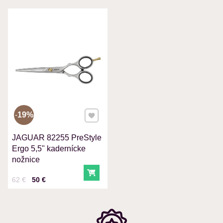
VÁŠ E-MAIL
VAŠA OTÁZKA K PRODUKTU
Pridať k Obľúbeným
19%
JAGUAR 82255 PreStyle
Odoslať
Ergo 5,5" kadernícke
nožnice
Do košíka
Cena s DPH
Pred zľavou:
62 €
50 €