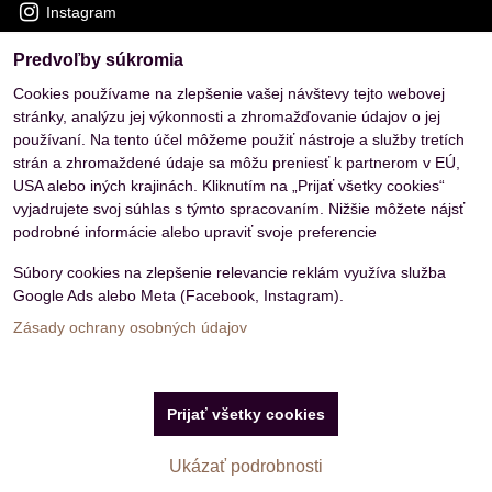
Instagram
Predvoľby súkromia
OVERENÉ ZÁKAZNÍKMI
Cookies používame na zlepšenie vašej návštevy tejto webovej
stránky, analýzu jej výkonnosti a zhromažďovanie údajov o jej
používaní. Na tento účel môžeme použiť nástroje a služby tretích
strán a zhromaždené údaje sa môžu preniesť k partnerom v EÚ,
USA alebo iných krajinách. Kliknutím na „Prijať všetky cookies“
vyjadrujete svoj súhlas s týmto spracovaním. Nižšie môžete nájsť
podrobné informácie alebo upraviť svoje preferencie
Súbory cookies na zlepšenie relevancie reklám využíva služba
Google Ads alebo Meta (Facebook, Instagram).
Zásady ochrany osobných údajov
Predvoľby súkromia
Zásady ochrany osobných údajov
Prijať všetky cookies
Vytvorené pomocou:
BiznisWeb.sk
Ukázať podrobnosti