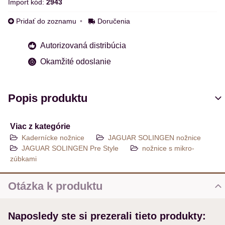
Import kód:
2943
Pridať do zoznamu
Doručenia
Autorizovaná distribúcia
Okamžité odoslanie
Popis produktu
Viac z kategórie
Kadernícke nožnice
JAGUAR SOLINGEN nožnice
JAGUAR SOLINGEN Pre Style
nožnice s mikro-
zúbkami
Otázka k produktu
Nová otázka k produktu
Naposledy ste si prezerali tieto produkty:
MENO