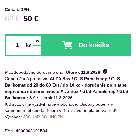
Cena s DPH
Pred zľavou:
62 €
50 €
Do košíka
ks
Pravdepodobne doručíme dňa:
Utorok
11.8.2026
ALZA Box / GLS Parcelshop / GLS
Balíkomat od 20 do 80 Eur / do 10 kg - doručenie po platbe
vopred na odberné miesto Alza Box / GLS Parcelshop / GLS
Balíkomat
•
3 €
•
Utorok
11.8.2026
Osobný odber - v
kamennom obchode Belora v Bratislave po platbe vopred!
Výrobca:
JAGUAR SOLINGEN
EAN:
4030363101584