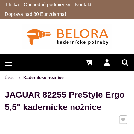
Titulka
Obchodné podmienky
Kontakt
Doprava nad 80 Eur zdarma!
Hľadať
Menu
0 €
Prihlásiť 
Vyh
Úvod
Kadernícke nožnice
JAGUAR 82255 PreStyle Ergo
5,5" kadernícke nožnice
Pridať 