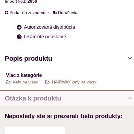
Import kód:
2656
Pridať do zoznamu
Doručenia
Autorizovaná distribúcia
Okamžité odoslanie
Popis produktu
Viac z kategórie
Kefy na vlasy
HAIRWAY kefy na vlasy
Otázka k produktu
Nová otázka k produktu
Naposledy ste si prezerali tieto produkty:
MENO