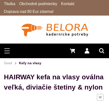
Titulka
Obchodné podmienky
Kontakt
Doprava nad 80 Eur zdarma!
Hľadať
Menu
0 €
Prihlásiť 
Vyh
Úvod
Kefy na vlasy
HAIRWAY kefa na vlasy oválna
veľká, diviačie štetiny & nylon
Pridať 