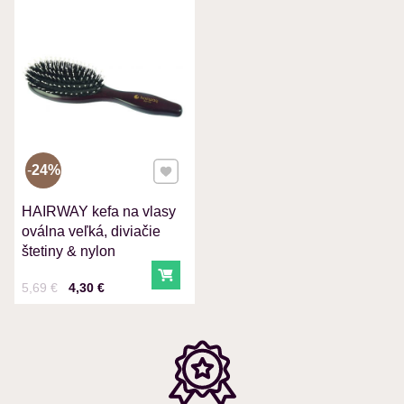
VÁŠ E-MAIL
VAŠA OTÁZKA K PRODUKTU
Pridať k Obľúbeným
24%
HAIRWAY kefa na vlasy
Odoslať
oválna veľká, diviačie
štetiny & nylon
Do košíka
Cena s DPH
Pred zľavou:
5,69 €
4,30 €