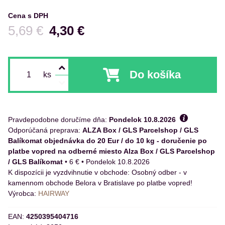
Cena s DPH
Pred zľavou:
5,69 €
4,30 €
Do košíka
ks
Pravdepodobne doručíme dňa:
Pondelok
10.8.2026
ALZA Box / GLS Parcelshop / GLS
Balíkomat objednávka do 20 Eur / do 10 kg - doručenie po
platbe vopred na odberné miesto Alza Box / GLS Parcelshop
/ GLS Balíkomat
•
6 €
•
Pondelok
10.8.2026
Osobný odber - v
kamennom obchode Belora v Bratislave po platbe vopred!
Výrobca:
HAIRWAY
EAN:
4250395404716