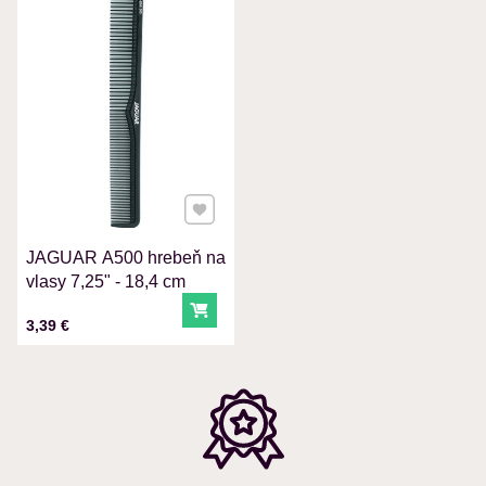
VÁŠ E-MAIL
VAŠA OTÁZKA K PRODUKTU
Pridať k Obľúbeným
JAGUAR A500 hrebeň na
Odoslať
vlasy 7,25" - 18,4 cm
Do košíka
Cena s DPH
3,39 €