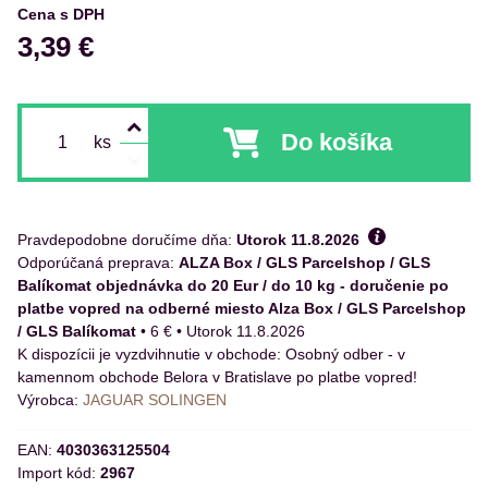
Cena s DPH
3,39 €
Do košíka
ks
Pravdepodobne doručíme dňa:
Utorok
11.8.2026
ALZA Box / GLS Parcelshop / GLS
Balíkomat objednávka do 20 Eur / do 10 kg - doručenie po
platbe vopred na odberné miesto Alza Box / GLS Parcelshop
/ GLS Balíkomat
•
6 €
•
Utorok
11.8.2026
Osobný odber - v
kamennom obchode Belora v Bratislave po platbe vopred!
Výrobca:
JAGUAR SOLINGEN
EAN:
4030363125504
Import kód:
2967