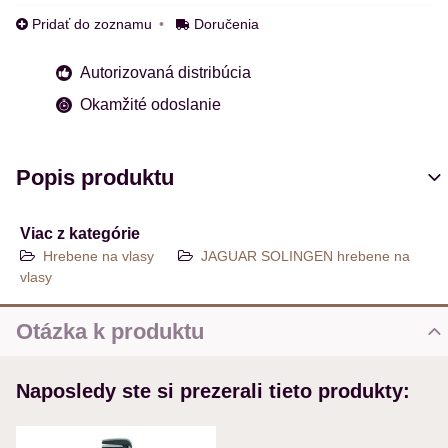
Pridať do zoznamu
Doručenia
Autorizovaná distribúcia
Okamžité odoslanie
Popis produktu
Viac z kategórie
Hrebene na vlasy
JAGUAR SOLINGEN hrebene na
vlasy
Otázka k produktu
Nová otázka k produktu
Naposledy ste si prezerali tieto produkty:
MENO