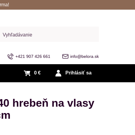
rma!
adať
+421 907 426 661
info@belora.sk
0 €
Prihlásiť sa
 hrebeň na vlasy
 cm