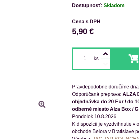
Dostupnosť:
Skladom
Cena s DPH
5,90 €
ks
Pravdepodobne doručíme dňa
ALZA B
objednávka do 20 Eur / do 1
odberné miesto Alza Box / 
Pondelok
10.8.2026
obchode Belora v Bratislave p
Výrobca:
JAGUAR SOLINGE