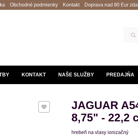
lka
Obchodné podmienky
Kontakt
Doprava nad 80 Eur zda
Hľ
TBY
KONTAKT
NAŠE SLUŽBY
PREDAJŇA
JAGUAR A540
Pridať k Obľúbeným
8,75" - 22,2
hrebeň na vlasy ionizačný