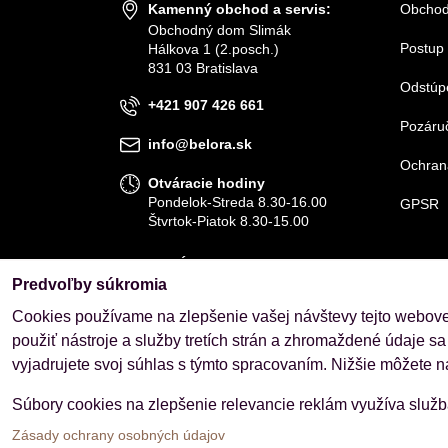
Kamenný obchod a servis:
Obchod
Obchodný dom Slimák
Postup 
Hálkova 1 (2.posch.)
831 03 Bratislava
Odstúp
+421 907 426 661
Pozáruč
info@belora.sk
Ochran
Otváracie hodiny
Pondelok-Streda 8.30-16.00
GPSR
Štvrtok-Piatok 8.30-15.00
OBJEDNÁVKY
Predvoľby súkromia
Stav objednávky
Cookies používame na zlepšenie vašej návštevy tejto webovej
použiť nástroje a služby tretích strán a zhromaždené údaje sa
vyjadrujete svoj súhlas s týmto spracovaním. Nižšie môžete n
Súbory cookies na zlepšenie relevancie reklám využíva služ
Predvoľby súkromia
Zásady ochrany osobných úd
Zásady ochrany osobných údajov