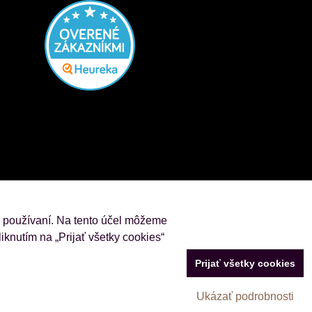
j používaní. Na tento účel môžeme
iknutím na „Prijať všetky cookies“
Prijať všetky cookies
Vytvorené pomocou:
BiznisWeb.sk
Ukázať podrobnosti