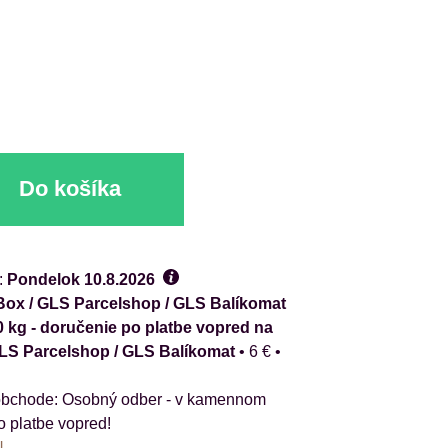
Do košíka
:
Pondelok
10.8.2026
ox / GLS Parcelshop / GLS Balíkomat
0 kg - doručenie po platbe vopred na
GLS Parcelshop / GLS Balíkomat
•
6 €
•
Osobný odber - v kamennom
o platbe vopred!
N