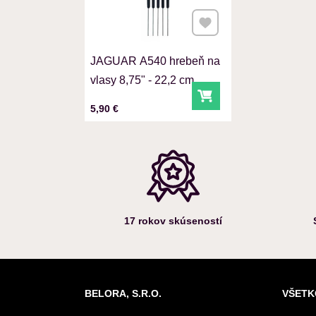
Pridať k Obľúbeným
JAGUAR A540 hrebeň na
vlasy 8,75" - 22,2 cm
Do košíka
Cena s DPH
5,90 €
17 rokov skúseností
BELORA, S.R.O.
VŠETK