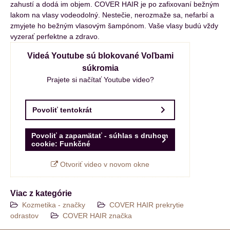
zahustí a dodá im objem. COVER HAIR je po zafixovaní bežným
lakom na vlasy vodeodolný. Nestečie, nerozmaže sa, nefarbí a
zmyjete ho bežným vlasovým šampónom. Vaše vlasy budú vždy
vyzerať perfektne a zdravo.
Videá Youtube sú blokované Voľbami
súkromia
Prajete si načítať Youtube video?
Povoliť tentokrát
Povoliť a zapamätať - súhlas s druhom
cookie: Funkčné
Otvoriť video v novom okne
Viac z kategórie
Kozmetika - značky
COVER HAIR prekrytie
odrastov
COVER HAIR značka