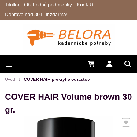
Titulka
Obchodné podmienky
Kontakt
Doprava nad 80 Eur zdarma!
Hľadať
Menu
0 €
Prihlásiť 
Vyh
Úvod
COVER HAIR prekrytie odrastov
COVER HAIR Volume brown 30
gr.
Pridať 