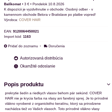
Balíkomat
•
3 €
•
Pondelok
10.8.2026
Osobný odber - v
kamennom obchode Belora v Bratislave po platbe vopred!
Výrobca:
COVER HAIR
EAN:
9120064450021
Import kód:
1163
Pridať do zoznamu
Doručenia
Autorizovaná distribúcia
Okamžité odoslanie
Popis produktu
prekrytie šedín a riedkych vlasov behom pár sekúnd. COVER
HAIR nie je krycia farba na vlasy ani farebný sprej. Je to prírodné
vlákno vyrobené z organického keratínu, ktorý sa prirodzene
nachádza tiež vo Vašich vlasoch. Toto prírodné vlákno vlasy