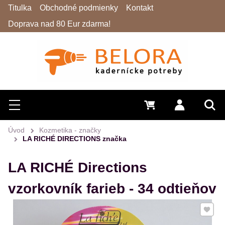
Titulka
Obchodné podmienky
Kontakt
Doprava nad 80 Eur zdarma!
Hľadať
Menu
0 €
Prihlásiť 
Vyh
Úvod
Kozmetika - značky
LA RICHÉ DIRECTIONS značka
LA RICHÉ Directions
vzorkovník farieb - 34 odtieňov
Pridať 