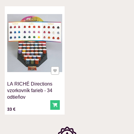
VÁŠ E-MAIL
VAŠA OTÁZKA K PRODUKTU
Pridať k Obľúbeným
LA RICHÉ Directions
Odoslať
vzorkovník farieb - 34
odtieňov
Do košíka
Cena s DPH
33 €