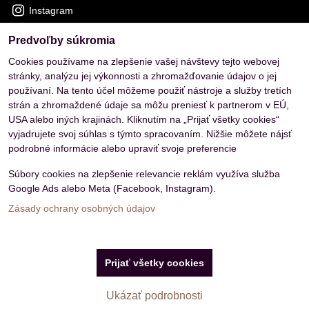
Instagram
Predvoľby súkromia
OVERENÉ ZÁKAZNÍKMI
Cookies používame na zlepšenie vašej návštevy tejto webovej
stránky, analýzu jej výkonnosti a zhromažďovanie údajov o jej
používaní. Na tento účel môžeme použiť nástroje a služby tretích
strán a zhromaždené údaje sa môžu preniesť k partnerom v EÚ,
USA alebo iných krajinách. Kliknutím na „Prijať všetky cookies“
vyjadrujete svoj súhlas s týmto spracovaním. Nižšie môžete nájsť
podrobné informácie alebo upraviť svoje preferencie
Súbory cookies na zlepšenie relevancie reklám využíva služba
Google Ads alebo Meta (Facebook, Instagram).
Zásady ochrany osobných údajov
Predvoľby súkromia
Zásady ochrany osobných údajov
Prijať všetky cookies
Vytvorené pomocou:
BiznisWeb.sk
Ukázať podrobnosti