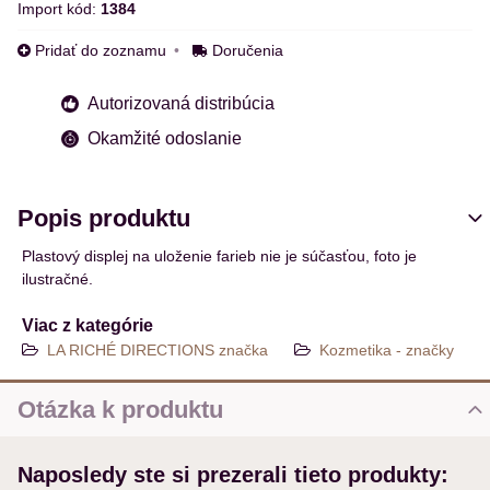
Import kód:
1384
Pridať do zoznamu
Doručenia
Autorizovaná distribúcia
Okamžité odoslanie
Popis produktu
Plastový displej na uloženie farieb nie je súčasťou, foto je
ilustračné.
Viac z kategórie
LA RICHÉ DIRECTIONS značka
Kozmetika - značky
Otázka k produktu
Nová otázka k produktu
Naposledy ste si prezerali tieto produkty:
MENO