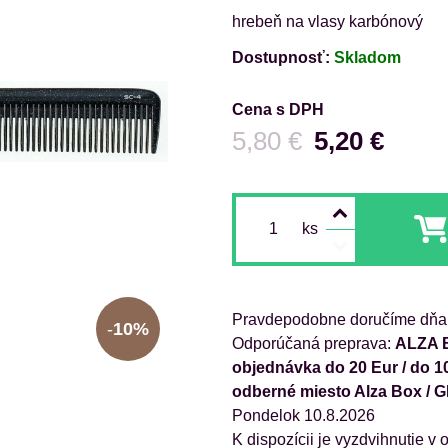
hrebeň na vlasy karbónový
Dostupnosť:
Skladom
Cena s DPH
Pred zľavou:
5,80 €
5,20 €
ks
Pravdepodobne doručíme dňa
10%
ALZA B
objednávka do 20 Eur / do 1
odberné miesto Alza Box / 
Pondelok
10.8.2026