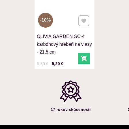
Pridať k Obľúbeným
10%
OLIVIA GARDEN SC-4
karbónový hrebeň na vlasy
- 21,5 cm
Do košíka
Cena s DPH
Pred zľavou:
5,80 €
5,20 €
17 rokov skúseností