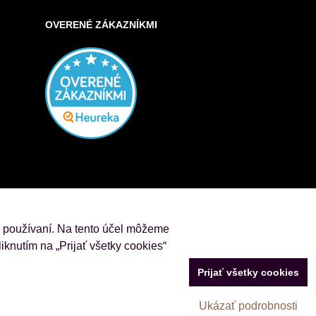
OVERENÉ ZÁKAZNÍKMI
j používaní. Na tento účel môžeme
iknutím na „Prijať všetky cookies“
Prijať všetky cookies
Ukázať podrobnosti