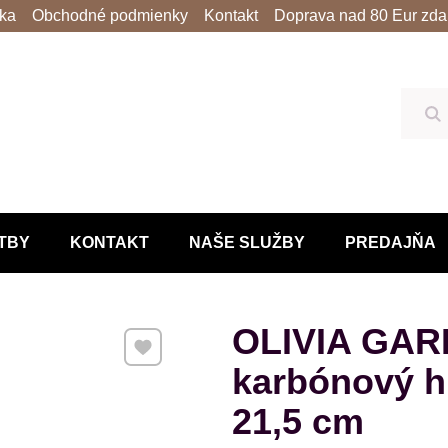
lka
Obchodné podmienky
Kontakt
Doprava nad 80 Eur zda
Hľ
TBY
KONTAKT
NAŠE SLUŽBY
PREDAJŇA
OLIVIA GAR
Pridať k Obľúbeným
karbónový hr
21,5 cm