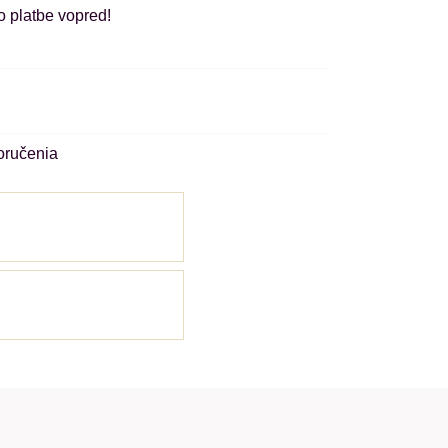
o platbe vopred!
oručenia