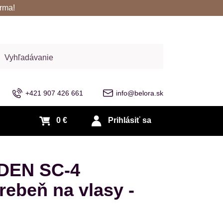
rma!
adať
+421 907 426 661
info@belora.sk
0 €
Prihlásiť sa
DEN SC-4
ebeň na vlasy -