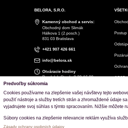
BELORA, S.R.O.
VŠETK
Kamenný obchod a servis:
Obchod
Obchodný dom Slimák
Postup 
Hálkova 1 (2.posch.)
831 03 Bratislava
Odstúp
+421 907 426 661
Pozáruč
info@belora.sk
Ochran
Otváracie hodiny
Pondelok-Streda 8.30-16.00
GPSR
Štvrtok-Piatok 8.30-15.00
Predvoľby súkromia
Cookies používame na zlepšenie vašej návštevy tejto webovej
OBJEDNÁVKY
použiť nástroje a služby tretích strán a zhromaždené údaje sa
Stav objednávky
vyjadrujete svoj súhlas s týmto spracovaním. Nižšie môžete n
Súbory cookies na zlepšenie relevancie reklám využíva služ
Zásady ochrany osobných údajov