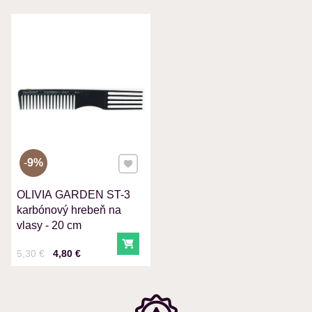
VÁŠ E-MAIL
VAŠA OTÁZKA K PRODUKTU
Pridať k Obľúbeným
9%
OLIVIA GARDEN ST-3
Odoslať
karbónový hrebeň na
vlasy - 20 cm
Do košíka
Cena s DPH
Pred zľavou:
5,30 €
4,80 €