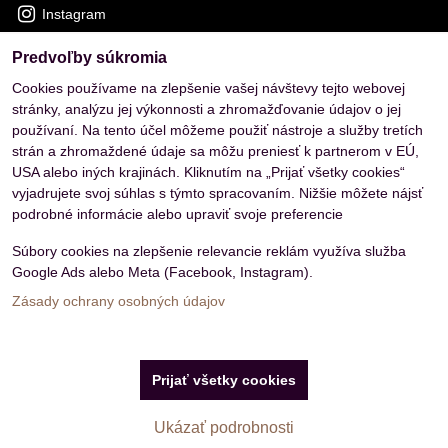
Instagram
Predvoľby súkromia
OVERENÉ ZÁKAZNÍKMI
Cookies používame na zlepšenie vašej návštevy tejto webovej
stránky, analýzu jej výkonnosti a zhromažďovanie údajov o jej
používaní. Na tento účel môžeme použiť nástroje a služby tretích
strán a zhromaždené údaje sa môžu preniesť k partnerom v EÚ,
USA alebo iných krajinách. Kliknutím na „Prijať všetky cookies“
vyjadrujete svoj súhlas s týmto spracovaním. Nižšie môžete nájsť
podrobné informácie alebo upraviť svoje preferencie
Súbory cookies na zlepšenie relevancie reklám využíva služba
Google Ads alebo Meta (Facebook, Instagram).
Zásady ochrany osobných údajov
Predvoľby súkromia
Zásady ochrany osobných údajov
Prijať všetky cookies
Vytvorené pomocou:
BiznisWeb.sk
Ukázať podrobnosti