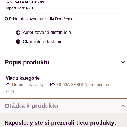
EAN:
5414343010285
Import kód:
620
Pridať do zoznamu
Doručenia
Autorizovaná distribúcia
Okamžité odoslanie
Popis produktu
Viac z kategórie
Hrebene na vlasy
OLIVIA GARDEN hrebene na
vlasy
Otázka k produktu
Nová otázka k produktu
Naposledy ste si prezerali tieto produkty:
MENO