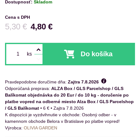
Dostupnosť:
Skladom
Cena s DPH
Pred zľavou:
5,30 €
4,80 €
Do košíka
ks
Pravdepodobne doručíme dňa:
Zajtra
7.8.2026
ALZA Box / GLS Parcelshop / GLS
Balíkomat objednávka do 20 Eur / do 10 kg - doručenie po
platbe vopred na odberné miesto Alza Box / GLS Parcelshop
/ GLS Balíkomat
•
6 €
•
Zajtra
7.8.2026
Osobný odber - v
kamennom obchode Belora v Bratislave po platbe vopred!
Výrobca:
OLIVIA GARDEN