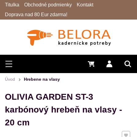
Titulka
Obchodné podmienky
Kontakt
Doprava nad 80 Eur zdarma!
Hľadať
Menu
0 €
Prihlásiť 
Vyh
Úvod
Hrebene na vlasy
OLIVIA GARDEN ST-3
karbónový hrebeň na vlasy -
20 cm
Pridať 