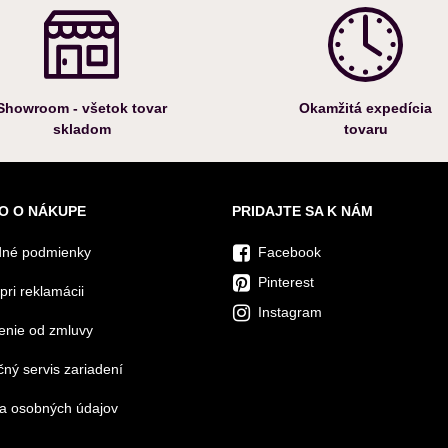
Showroom - všetok tovar
Okamžitá expedícia
skladom
tovaru
O O NÁKUPE
PRIDAJTE SA K NÁM
né podmienky
Facebook
Pinterest
pri reklamácii
Instagram
enie od zmluvy
ný servis zariadení
a osobných údajov