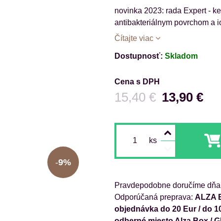
novinka 2023: rada Expert - k
antibakteriálnym povrchom a 
Čítajte viac
Dostupnosť:
Skladom
Cena s DPH
Pred zľavou:
15,40 €
13,90 €
ks
9%
Pravdepodobne doručíme dňa
ALZA B
objednávka do 20 Eur / do 1
odberné miesto Alza Box / 