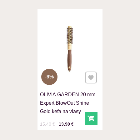
Pridať k Obľúbeným
9%
OLIVIA GARDEN 20 mm
Expert BlowOut Shine
Gold kefa na vlasy
Do košíka
Cena s DPH
Pred zľavou:
15,40 €
13,90 €