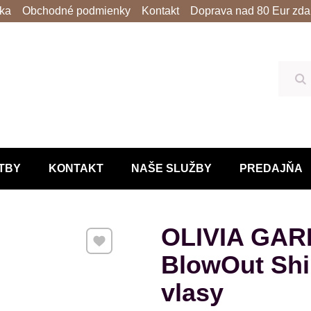
lka
Obchodné podmienky
Kontakt
Doprava nad 80 Eur zda
Hľ
TBY
KONTAKT
NAŠE SLUŽBY
PREDAJŇA
OLIVIA GAR
Pridať k Obľúbeným
BlowOut Shi
vlasy