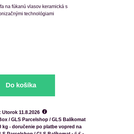
efa na fúkanú vlasov keramická s
ionizačnými technológiami
Do košíka
:
Utorok
11.8.2026
ox / GLS Parcelshop / GLS Balíkomat
0 kg - doručenie po platbe vopred na
GLS Parcelshop / GLS Balíkomat
•
6 €
•