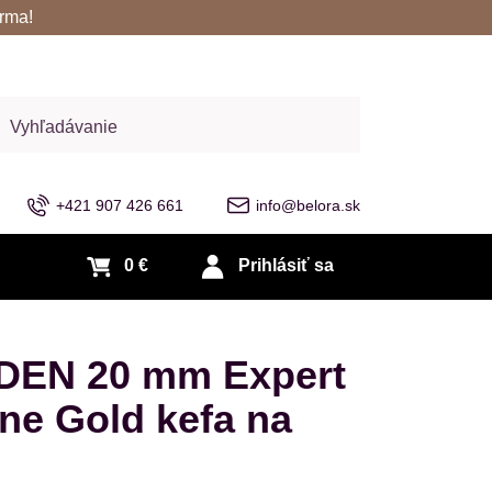
rma!
adať
+421 907 426 661
info@belora.sk
0 €
Prihlásiť sa
DEN 20 mm Expert
ne Gold kefa na