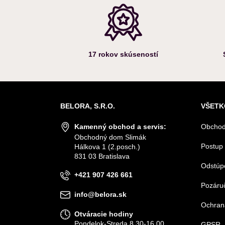
17 rokov skúseností
BELORA, S.R.O.
VŠETK
Kamenný obchod a servis:
Obchod
Obchodný dom Slimák
Postup 
Hálkova 1 (2.posch.)
831 03 Bratislava
Odstúp
+421 907 426 661
Pozáruč
info@belora.sk
Ochran
Otváracie hodiny
Pondelok-Streda 8.30-16.00
GPSR