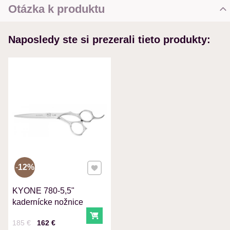
Otázka k produktu
Nová otázka k produktu
Naposledy ste si prezerali tieto produkty:
MENO
VÁŠ E-MAIL
VAŠA OTÁZKA K PRODUKTU
Pridať k Obľúbeným
12%
KYONE 780-5,5"
Odoslať
kadernícke nožnice
Do košíka
Cena s DPH
Pred zľavou:
185 €
162 €