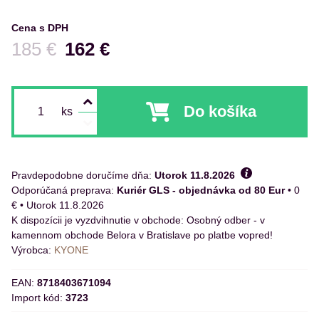
Cena s DPH
Pred zľavou:
185 €
162 €
Do košíka
ks
Pravdepodobne doručíme dňa:
Utorok
11.8.2026
Kuriér GLS - objednávka od 80 Eur
•
0
€
•
Utorok
11.8.2026
Osobný odber - v
kamennom obchode Belora v Bratislave po platbe vopred!
Výrobca:
KYONE
EAN:
8718403671094
Import kód:
3723