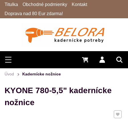
Titulka
Obchodné podmienky
Kontakt
Doprava nad 80 Eur zdarma!
Hľadať
Menu
0 €
Prihlásiť 
Vyh
Úvod
Kadernícke nožnice
KYONE 780-5,5" kadernícke
nožnice
Pridať 