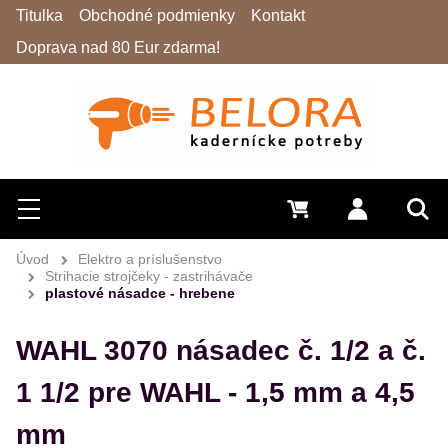
Titulka
Obchodné podmienky
Kontakt
Doprava nad 80 Eur zdarma!
Hľadať
Menu
0 €
Prihlásiť 
Vyh
Úvod
Elektro a príslušenstvo
Strihacie strojčeky - zastrihávače
plastové násadce - hrebene
WAHL 3070 násadec č. 1/2 a č.
1 1/2 pre WAHL - 1,5 mm a 4,5
mm