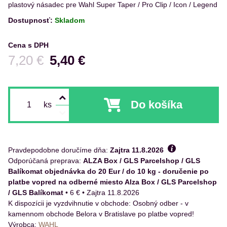
plastový násadec pre Wahl Super Taper / Pro Clip / Icon / Legend
Dostupnosť:
Skladom
Cena s DPH
Pred zľavou:
7,20 €
5,40 €
Do košíka
ks
Pravdepodobne doručíme dňa:
Zajtra
11.8.2026
ALZA Box / GLS Parcelshop / GLS
Balíkomat objednávka do 20 Eur / do 10 kg - doručenie po
platbe vopred na odberné miesto Alza Box / GLS Parcelshop
/ GLS Balíkomat
•
6 €
•
Zajtra
11.8.2026
Osobný odber - v
kamennom obchode Belora v Bratislave po platbe vopred!
Výrobca:
WAHL