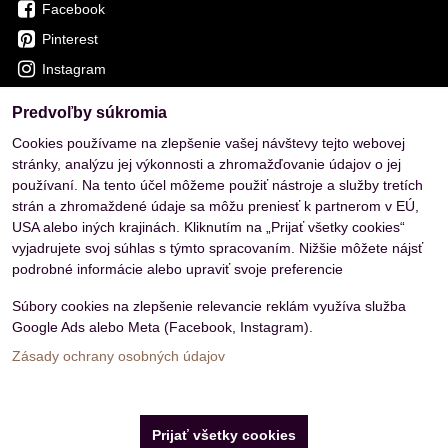
Facebook
Pinterest
Instagram
Predvoľby súkromia
OVERENÉ ZÁKAZNÍKMI
Cookies používame na zlepšenie vašej návštevy tejto webovej
stránky, analýzu jej výkonnosti a zhromažďovanie údajov o jej
používaní. Na tento účel môžeme použiť nástroje a služby tretích
strán a zhromaždené údaje sa môžu preniesť k partnerom v EÚ,
USA alebo iných krajinách. Kliknutím na „Prijať všetky cookies“
vyjadrujete svoj súhlas s týmto spracovaním. Nižšie môžete nájsť
podrobné informácie alebo upraviť svoje preferencie
Súbory cookies na zlepšenie relevancie reklám využíva služba
Google Ads alebo Meta (Facebook, Instagram).
Zásady ochrany osobných údajov
Predvoľby súkromia
Zásady ochrany osobných údajov
Prijať všetky cookies