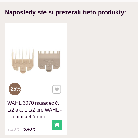
Nová otázka k produktu
Naposledy ste si prezerali tieto produkty:
MENO
VÁŠ E-MAIL
VAŠA OTÁZKA K PRODUKTU
Pridať k Obľúbeným
25%
WAHL 3070 násadec č.
Odoslať
1/2 a č. 1 1/2 pre WAHL -
1,5 mm a 4,5 mm
Do košíka
Cena s DPH
Pred zľavou:
7,20 €
5,40 €