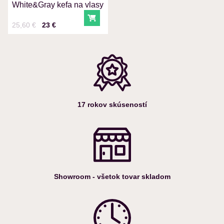
White&Gray kefa na vlasy
Do košíka
Cena s DPH
Pred zľavou:
25,60 €
23 €
17 rokov skúseností
Showroom - všetok tovar skladom