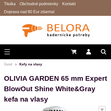
Titulka
Obchodné podmienky
Kontakt
Doprava nad 80 Eur zdarma!
Hľadať
Menu
0 €
Prihlásiť 
Vyh
Úvod
Kefy na vlasy
OLIVIA GARDEN 65 mm Expert
BlowOut Shine White&Gray
kefa na vlasy
Pridať 