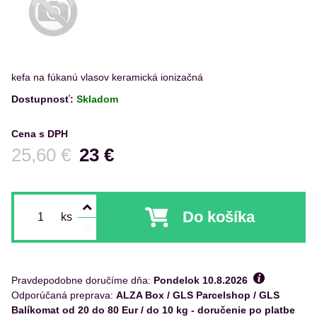
kefa na fúkanú vlasov keramická ionizačná
Dostupnosť:
Skladom
Cena s DPH
Pred zľavou:
25,60 €
23 €
Do košíka
ks
Pravdepodobne doručíme dňa:
Pondelok
10.8.2026
ALZA Box / GLS Parcelshop / GLS
Balíkomat od 20 do 80 Eur / do 10 kg - doručenie po platbe