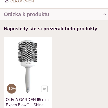
CERAMIC+ION
Otázka k produktu
Nová otázka k produktu
Naposledy ste si prezerali tieto produkty:
MENO
VÁŠ E-MAIL
VAŠA OTÁZKA K PRODUKTU
Pridať k Obľúbeným
10%
OLIVIA GARDEN 65 mm
Odoslať
Expert BlowOut Shine