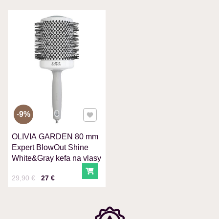
VÁŠ E-MAIL
VAŠA OTÁZKA K PRODUKTU
Pridať k Obľúbeným
9%
OLIVIA GARDEN 80 mm
Odoslať
Expert BlowOut Shine
White&Gray kefa na vlasy
Do košíka
Cena s DPH
Pred zľavou:
29,90 €
27 €