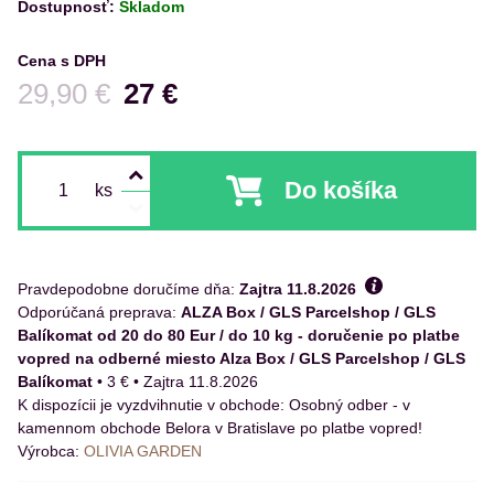
Dostupnosť:
Skladom
Cena s DPH
Pred zľavou:
29,90 €
27 €
Do košíka
ks
Pravdepodobne doručíme dňa:
Zajtra
11.8.2026
ALZA Box / GLS Parcelshop / GLS
Balíkomat od 20 do 80 Eur / do 10 kg - doručenie po platbe
vopred na odberné miesto Alza Box / GLS Parcelshop / GLS
Balíkomat
•
3 €
•
Zajtra
11.8.2026
Osobný odber - v
kamennom obchode Belora v Bratislave po platbe vopred!
Výrobca:
OLIVIA GARDEN