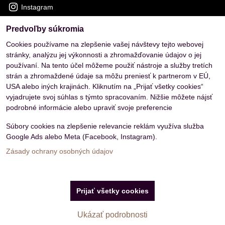
Instagram
Predvoľby súkromia
OVERENÉ ZÁKAZNÍKMI
Cookies používame na zlepšenie vašej návštevy tejto webovej
stránky, analýzu jej výkonnosti a zhromažďovanie údajov o jej
používaní. Na tento účel môžeme použiť nástroje a služby tretích
strán a zhromaždené údaje sa môžu preniesť k partnerom v EÚ,
USA alebo iných krajinách. Kliknutím na „Prijať všetky cookies“
vyjadrujete svoj súhlas s týmto spracovaním. Nižšie môžete nájsť
podrobné informácie alebo upraviť svoje preferencie
Súbory cookies na zlepšenie relevancie reklám využíva služba
Google Ads alebo Meta (Facebook, Instagram).
Zásady ochrany osobných údajov
Predvoľby súkromia
Zásady ochrany osobných údajov
Prijať všetky cookies
Vytvorené pomocou:
BiznisWeb.sk
Ukázať podrobnosti