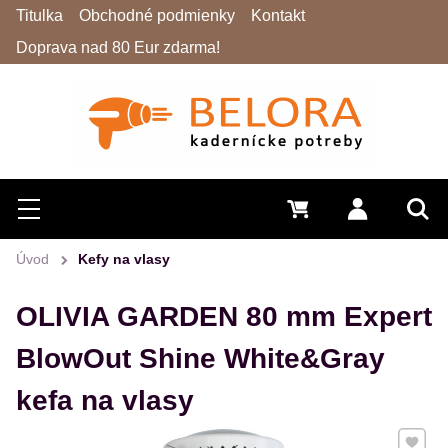
Titulka
Obchodné podmienky
Kontakt
Doprava nad 80 Eur zdarma!
Hľadať
Menu
0 €
Prihlásiť 
Vyh
Úvod
Kefy na vlasy
OLIVIA GARDEN 80 mm Expert
BlowOut Shine White&Gray
kefa na vlasy
Pridať 