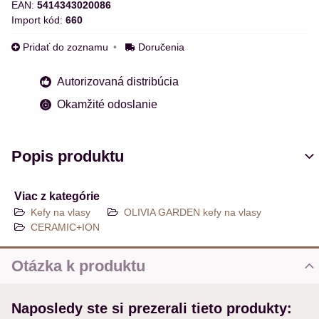
EAN:
5414343020086
Import kód:
660
Pridať do zoznamu
Doručenia
Autorizovaná distribúcia
Okamžité odoslanie
Popis produktu
Viac z kategórie
Kefy na vlasy
OLIVIA GARDEN kefy na vlasy
CERAMIC+ION
Otázka k produktu
Nová otázka k produktu
Naposledy ste si prezerali tieto produkty:
MENO