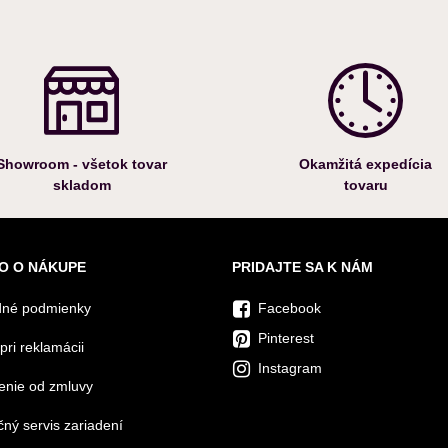
Showroom - všetok tovar
Okamžitá expedícia
skladom
tovaru
O O NÁKUPE
PRIDAJTE SA K NÁM
né podmienky
Facebook
Pinterest
pri reklamácii
Instagram
enie od zmluvy
ný servis zariadení