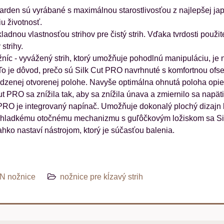
Garden sú vyrábané s maximálnou starostlivosťou z najlepšej ja
iu životnosť.
kladnou vlastnosťou strihov pre čistý strih. Vďaka tvrdosti použi
strihy.
c - vyvážený strih, ktorý umožňuje pohodlnú manipuláciu, je na
To je dôvod, prečo sú Silk Cut PRO navrhnuté s komfortnou ofs
rodzenej otvorenej polohe. Navyše optimálna ohnutá poloha opie
 PRO sa znížila tak, aby sa znížila únava a zmiernilo sa napäti
RO je integrovaný napínač. Umožňuje dokonalý plochý dizajn b
hladkému otočnému mechanizmu s guľôčkovým ložiskom sa Silk
ko nastaví nástrojom, ktorý je súčasťou balenia.
N nožnice
nožnice pre kĺzavý strih