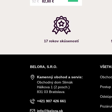
Cena s DPH
Pred zľavou:
92 €
82,80 €
17 rokov skúseností
BELORA, S.R.O.
VŠETK
Kamenný obchod a servis:
Obchod
Obchodný dom Slimák
Postup 
Hálkova 1 (2.posch.)
831 03 Bratislava
Odstúp
+421 907 426 661
Pozáruč
info@belora.sk