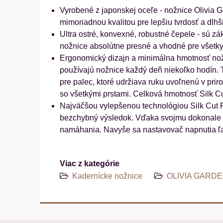
Vyrobené z japonskej oceľe - nožnice Olivia 
mimoriadnou kvalitou pre lepšiu tvrdosť a dlhš
Ultra ostré, konvexné, robustné čepele - sú zá
nožnice absolútne presné a vhodné pre všetky 
Ergonomický dizajn a minimálna hmotnosť nožní
používajú nožnice každý deň niekoľko hodín. 
pre palec, ktoré udržiava ruku uvoľnenú v pri
so všetkými prstami. Celková hmotnosť Silk Cut
Najväčšou vylepšenou technológiou Silk Cut P
bezchybný výsledok. Vďaka svojmu dokonale 
namáhania. Navyše sa nastavovač napnutia ľah
Viac z kategórie
Kadernícke nožnice
OLIVIA GARDE