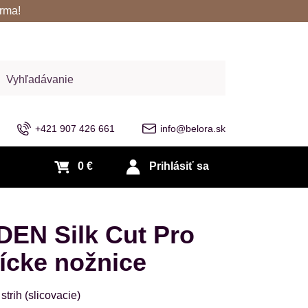
rma!
adať
+421 907 426 661
info@belora.sk
0 €
Prihlásiť sa
EN Silk Cut Pro
ícke nožnice
trih (slicovacie)