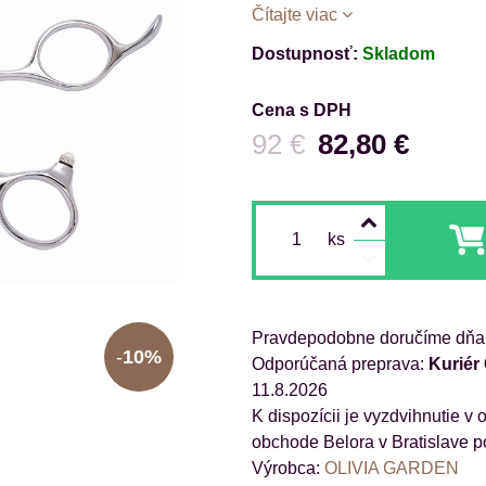
Čítajte viac
Dostupnosť:
Skladom
Cena s DPH
Pred zľavou:
92 €
82,80 €
ks
Pravdepodobne doručíme dňa
10%
Kuriér
11.8.2026
obchode Belora v Bratislave p
Výrobca:
OLIVIA GARDEN