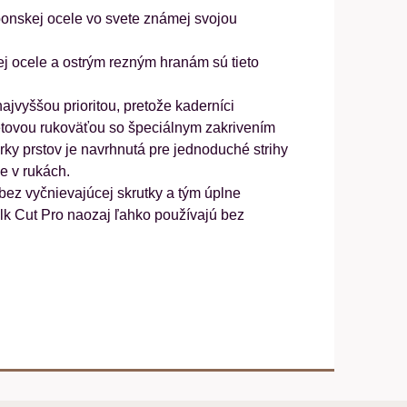
ponskej ocele vo svete známej svojou
tej ocele a ostrým rezným hranám sú tieto
jvyššou prioritou, pretože kaderníci
etovou rukoväťou so špeciálnym zakrivením
rky prstov je navrhnutá pre jednoduché strihy
e v rukách.
ez vyčnievajúcej skrutky a tým úplne
 Cut Pro naozaj ľahko používajú bez