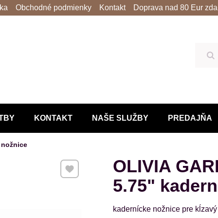
lka
Obchodné podmienky
Kontakt
Doprava nad 80 Eur zda
Hľ
TBY
KONTAKT
NAŠE SLUŽBY
PREDAJŇA
nožnice
OLIVIA GARD
Pridať k Obľúbeným
5.75" kadern
kadernícke nožnice pre kĺzavý s