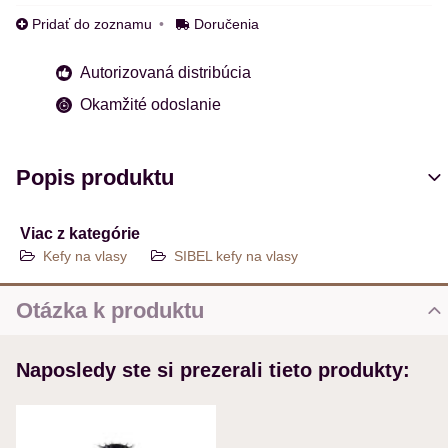
Pridať do zoznamu
Doručenia
Autorizovaná distribúcia
Okamžité odoslanie
Popis produktu
Viac z kategórie
Kefy na vlasy
SIBEL kefy na vlasy
Otázka k produktu
Nová otázka k produktu
Naposledy ste si prezerali tieto produkty:
MENO