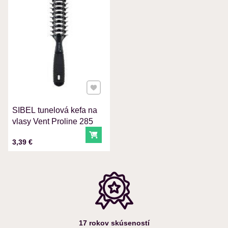
VÁŠ E-MAIL
VAŠA OTÁZKA K PRODUKTU
Pridať k Obľúbeným
SIBEL tunelová kefa na
Odoslať
vlasy Vent Proline 285
Do košíka
Cena s DPH
3,39 €
17 rokov skúseností