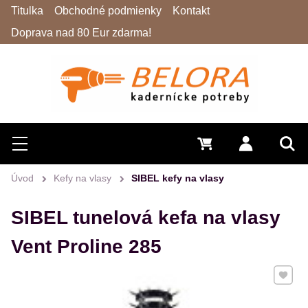
Titulka
Obchodné podmienky
Kontakt
Doprava nad 80 Eur zdarma!
Hľadať
Menu
0 €
Prihlásiť 
Vyh
Úvod
Kefy na vlasy
SIBEL kefy na vlasy
SIBEL tunelová kefa na vlasy
Vent Proline 285
Pridať 