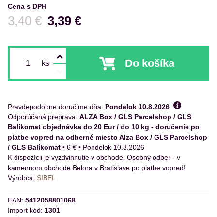
Cena s DPH
Pred zľavou:
3,40 €
3,39 €
Do košíka
ks
Pravdepodobne doručíme dňa:
Pondelok
10.8.2026
ALZA Box / GLS Parcelshop / GLS
Balíkomat objednávka do 20 Eur / do 10 kg - doručenie po
platbe vopred na odberné miesto Alza Box / GLS Parcelshop
/ GLS Balíkomat
•
6 €
•
Pondelok
10.8.2026
Osobný odber - v
kamennom obchode Belora v Bratislave po platbe vopred!
Výrobca:
SIBEL
EAN:
5412058801068
Import kód:
1301