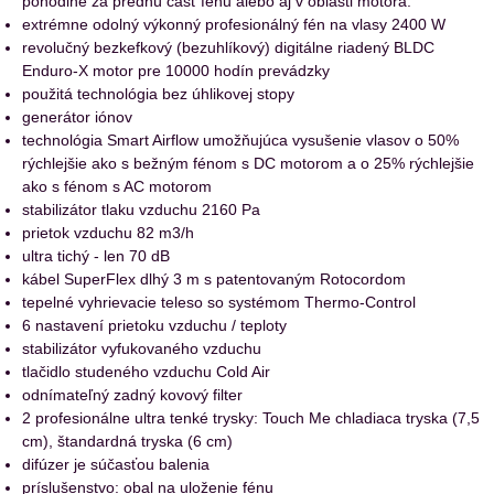
pohodlne za prednú časť fénu alebo aj v oblasti motora.
extrémne odolný výkonný profesionálný fén na vlasy 2400 W
revolučný bezkefkový (bezuhlíkový) digitálne riadený BLDC
Enduro-X motor pre 10000 hodín prevádzky
použitá technológia bez úhlikovej stopy
generátor iónov
technológia Smart Airflow umožňujúca vysušenie vlasov o 50%
rýchlejšie ako s bežným fénom s DC motorom a o 25% rýchlejšie
ako s fénom s AC motorom
stabilizátor tlaku vzduchu 2160 Pa
prietok vzduchu 82 m3/h
ultra tichý - len 70 dB
kábel SuperFlex dlhý 3 m s patentovaným Rotocordom
tepelné vyhrievacie teleso so systémom Thermo-Control
6 nastavení prietoku vzduchu / teploty
stabilizátor vyfukovaného vzduchu
tlačidlo studeného vzduchu Cold Air
odnímateľný zadný kovový filter
2 profesionálne ultra tenké trysky: Touch Me chladiaca tryska (7,5
cm), štandardná tryska (6 cm)
difúzer je súčasťou balenia
príslušenstvo: obal na uloženie fénu