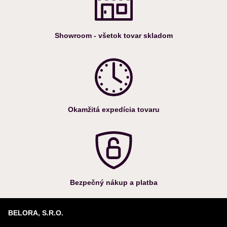
zariadenie s prekrúteným alebo zalomeným sieťovým káblom.
Nikdy nestrkajte cudzie predmety do otvorov zariadenia.
Nepoužívajte zariadenie v prostredí, kde je výskyt aerosolov
Showroom - všetok tovar skladom
(spreje) alebo v prostredí, kde sa produkujú plyny.
Okamžitá expedícia tovaru
Bezpečný nákup a platba
BELORA, S.R.O.