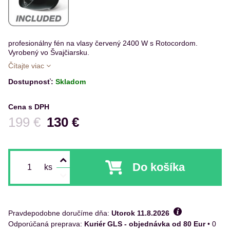
profesionálny fén na vlasy červený 2400 W s Rotocordom.
Vyrobený vo Švajčiarsku.
Čítajte viac
Dostupnosť:
Skladom
Cena s DPH
Pred zľavou:
199 €
130 €
Do košíka
ks
Pravdepodobne doručíme dňa:
Utorok
11.8.2026
Kuriér GLS - objednávka od 80 Eur
•
0