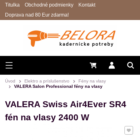
Titulka
Obchodné podmienky
Kontakt
Doprava nad 80 Eur zdarma!
Hľadať
Menu
0 €
Prihlásiť 
Vyh
Úvod
Elektro a príslušenstvo
Fény na vlasy
VALERA Salon Professional fény na vlasy
VALERA Swiss Air4Ever SR4
fén na vlasy 2400 W
Pridať 