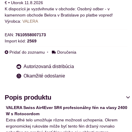
€
•
Utorok
11.8.2026
Osobný odber - v
kamennom obchode Belora v Bratislave po platbe vopred!
Výrobca:
VALERA
EAN:
7610558007173
Import kód:
2569
Pridať do zoznamu
Doručenia
Autorizovaná distribúcia
Okamžité odoslanie
Popis produktu
VALERA Swiss Air4Ever SR4 profesionálny fén na vlasy 2400
W s Rotocordom
Extra dlhé telo umožňuje rôzne možnosti uchopenia. Okrem
ergonomickej rukoväte môže byť tento fén držaný rovnako