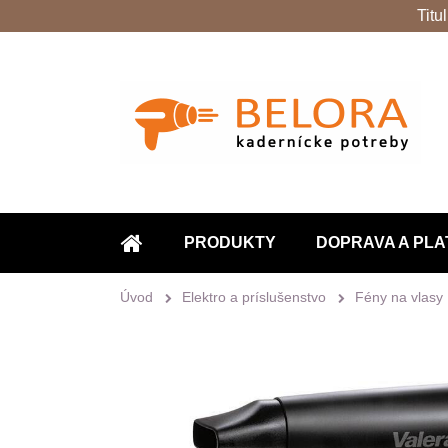
Titu
PRODUKTY
DOPRAVA A PLA
ÚVOD
Úvod
Elektro a príslušenstvo
Fény na vlasy