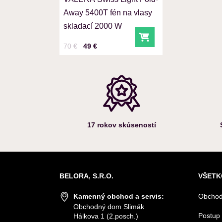
Away 5400T fén na vlasy
skladací 2000 W
Do košíka
Cena s DPH
Pred zľavou:
70 €
49 €
17 rokov skúseností
BELORA, S.R.O.
VŠETK
Kamenný obchod a servis:
Obchod
Obchodný dom Slimák
Postup 
Hálkova 1 (2.posch.)