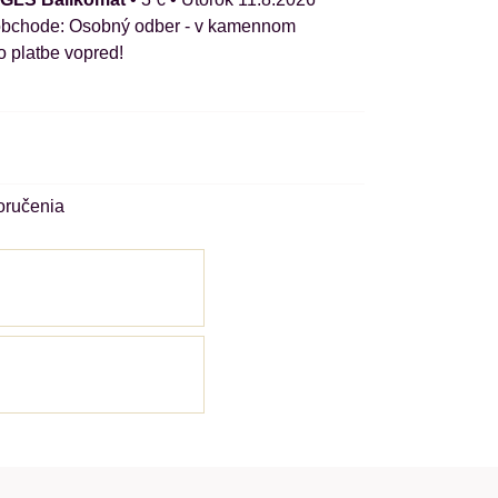
Osobný odber - v kamennom
o platbe vopred!
oručenia