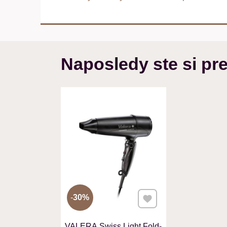
Naposledy ste si pre
Pridať k Obľúbeným
30%
VALERA Swiss Light Fold-