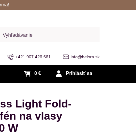
rma!
adať
+421 907 426 661
info@belora.sk
0 €
Prihlásiť sa
s Light Fold-
fén na vlasy
00 W