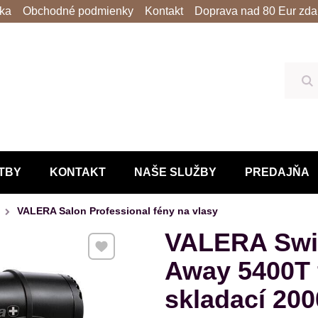
lka
Obchodné podmienky
Kontakt
Doprava nad 80 Eur zda
Hľ
TBY
KONTAKT
NAŠE SLUŽBY
PREDAJŇA
VALERA Salon Professional fény na vlasy
VALERA Swis
Pridať k Obľúbeným
Away 5400T 
skladací 20