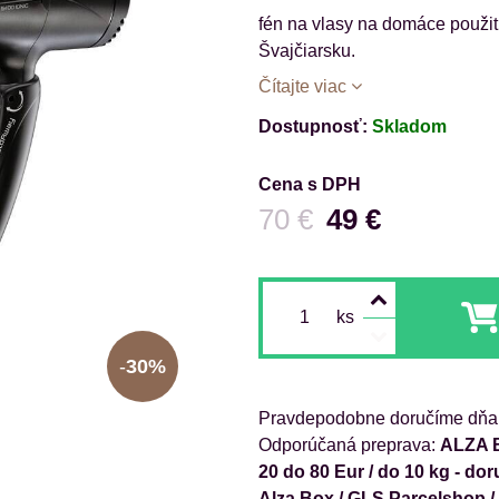
fén na vlasy na domáce použit
Švajčiarsku.
Čítajte viac
Dostupnosť:
Skladom
Cena s DPH
Pred zľavou:
70 €
49 €
ks
30%
Pravdepodobne doručíme dňa
ALZA B
20 do 80 Eur / do 10 kg - d
Alza Box / GLS Parcelshop 