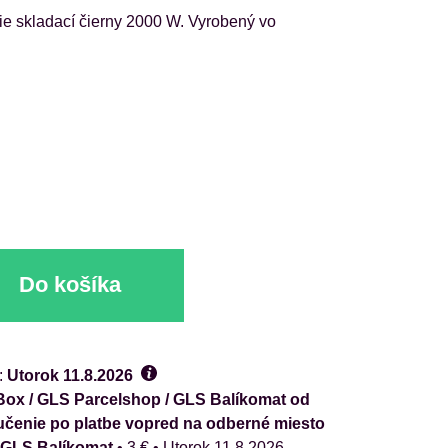
ie skladací čierny 2000 W. Vyrobený vo
Do košíka
:
Utorok
11.8.2026
ox / GLS Parcelshop / GLS Balíkomat od
oručenie po platbe vopred na odberné miesto
/ GLS Balíkomat
•
3 €
•
Utorok
11.8.2026