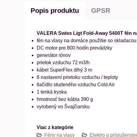
Popis produktu
GPSR
VALERA Swiss Ligt Fold-Away 5400T fén na
fén na vlasy na domáce použitie so skladaco
DC motor pre 800 hodín prevádzky
generátor iónov
prietok vzduchu 72 m3/h
kábel SuperFlex dlhý 3 m
6 nastavení prietoku vzduchu / teploty
tlačidlo studeného vzduchu Cold Air
1 tenká tryska
hmotnosť bez kábla 390 g
vyrobený vo Švajčiarsku
Viac z kategórie
Fény na vlasy
Elektro a príslušenstv