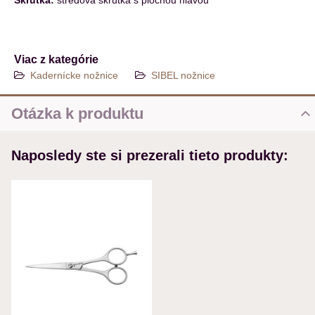
Skrutka:
stredová skrutka s plochou hlavou
Viac z kategórie
Kadernícke nožnice
SIBEL nožnice
Otázka k produktu
Nová otázka k produktu
Naposledy ste si prezerali tieto produkty:
MENO
VÁŠ E-MAIL
VAŠA OTÁZKA K PRODUKTU