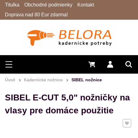
Titulka
Obchodné podmienky
Kontakt
Doprava nad 80 Eur zdarma!
Hľadať
Menu
0 €
Prihlásiť 
Vyh
Úvod
Kadernícke nožnice
SIBEL nožnice
SIBEL E-CUT 5,0" nožničky na
vlasy pre domáce použitie
Pridať 