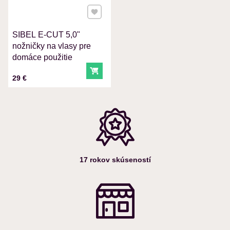
Pridať k Obľúbeným
SIBEL E-CUT 5,0"
Odoslať
nožničky na vlasy pre
domáce použitie
Do košíka
Cena s DPH
29 €
17 rokov skúseností