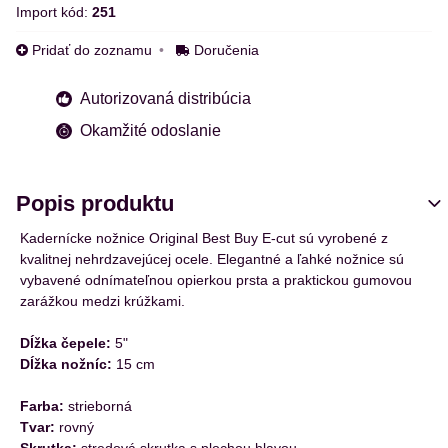
Import kód:
251
Pridať do zoznamu
Doručenia
Autorizovaná distribúcia
Okamžité odoslanie
Popis produktu
Kadernícke nožnice Original Best Buy E-cut sú vyrobené z
kvalitnej nehrdzavejúcej ocele. Elegantné a ľahké nožnice sú
vybavené odnímateľnou opierkou prsta a praktickou gumovou
zarážkou medzi krúžkami.
Dĺžka čepele:
5"
Dĺžka nožníc:
15 cm
Farba:
strieborná
Tvar:
rovný