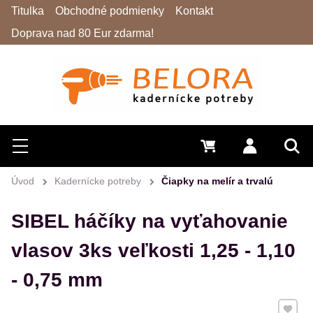
Titulka
Obchodné podmienky
Kontakt
Doprava nad 80 Eur zdarma!
Hľadať
Menu
0 €
Prihlásiť 
Vyh
Úvod
Kadernícke potreby
Čiapky na melír a trvalú
SIBEL háčíky na vyťahovanie
vlasov 3ks veľkosti 1,25 - 1,10
- 0,75 mm
Pridať 