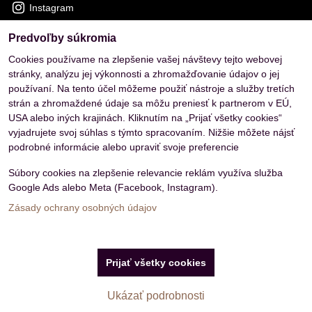
Instagram
Predvoľby súkromia
OVERENÉ ZÁKAZNÍKMI
Cookies používame na zlepšenie vašej návštevy tejto webovej
stránky, analýzu jej výkonnosti a zhromažďovanie údajov o jej
používaní. Na tento účel môžeme použiť nástroje a služby tretích
strán a zhromaždené údaje sa môžu preniesť k partnerom v EÚ,
USA alebo iných krajinách. Kliknutím na „Prijať všetky cookies“
vyjadrujete svoj súhlas s týmto spracovaním. Nižšie môžete nájsť
podrobné informácie alebo upraviť svoje preferencie
Súbory cookies na zlepšenie relevancie reklám využíva služba
Google Ads alebo Meta (Facebook, Instagram).
Zásady ochrany osobných údajov
Predvoľby súkromia
Zásady ochrany osobných údajov
Prijať všetky cookies
Vytvorené pomocou:
BiznisWeb.sk
Ukázať podrobnosti