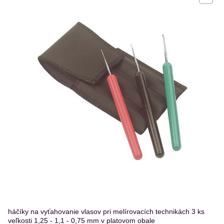
háčíky na vyťahovanie vlasov pri melírovacích technikách 3 ks
veľkosti 1,25 - 1,1 - 0,75 mm v platovom obale