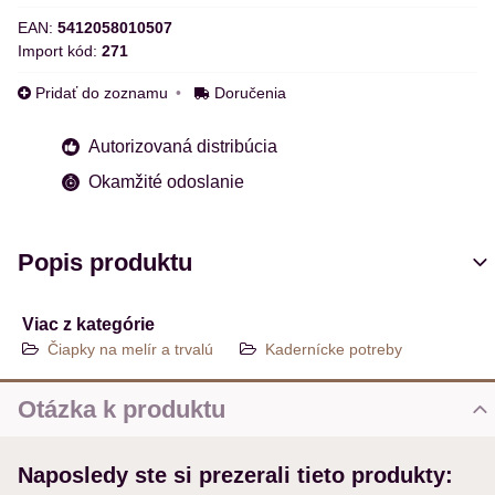
EAN:
5412058010507
Import kód:
271
Pridať do zoznamu
Doručenia
Autorizovaná distribúcia
Okamžité odoslanie
Popis produktu
Viac z kategórie
Čiapky na melír a trvalú
Kadernícke potreby
Otázka k produktu
Nová otázka k produktu
Naposledy ste si prezerali tieto produkty:
MENO