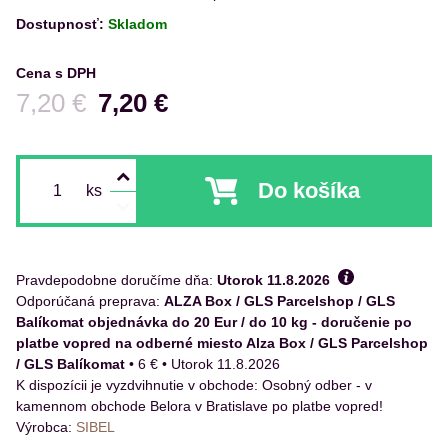
Dostupnosť:
Skladom
Cena s DPH
Pred zľavou:
7,20 €
7,20 €
Do košíka
ks
Pravdepodobne doručíme dňa:
Utorok
11.8.2026
ALZA Box / GLS Parcelshop / GLS
Balíkomat objednávka do 20 Eur / do 10 kg - doručenie po
platbe vopred na odberné miesto Alza Box / GLS Parcelshop
/ GLS Balíkomat
•
6 €
•
Utorok
11.8.2026
Osobný odber - v
kamennom obchode Belora v Bratislave po platbe vopred!
Výrobca:
SIBEL