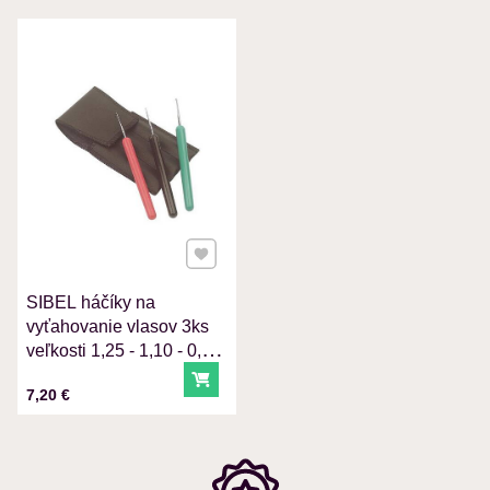
VÁŠ E-MAIL
VAŠA OTÁZKA K PRODUKTU
Pridať k Obľúbeným
SIBEL háčíky na
Odoslať
vyťahovanie vlasov 3ks
veľkosti 1,25 - 1,10 - 0,75
mm
Do košíka
Cena s DPH
7,20 €