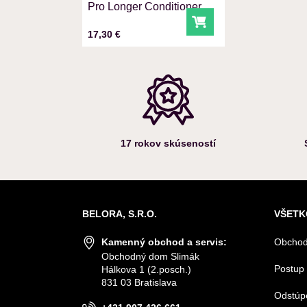
Pro Longer Conditioner
Do košíka
Cena s DPH
17,30 €
17 rokov skúseností
BELORA, S.R.O.
VŠETK
Kamenný obchod a servis:
Obchod
Obchodný dom Slimák
Postup 
Hálkova 1 (2.posch.)
831 03 Bratislava
Odstúp