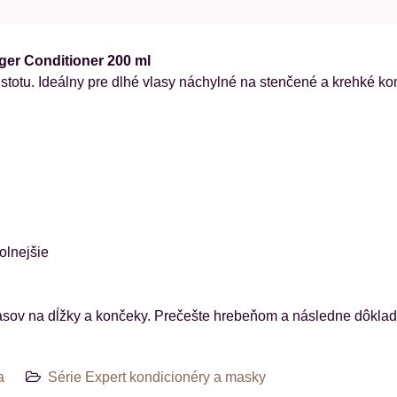
ger Conditioner 200 ml
stotu. Ideálny pre dlhé vlasy náchylné na stenčené a krehké ko
olnejšie
asov na dĺžky a končeky. Prečešte hrebeňom a následne dôklad
a
Série Expert kondicionéry a masky