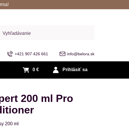
rma!
adať
+421 907 426 661
info@belora.sk
0 €
Prihlásiť sa
ert 200 ml Pro
itioner
sy 200 ml