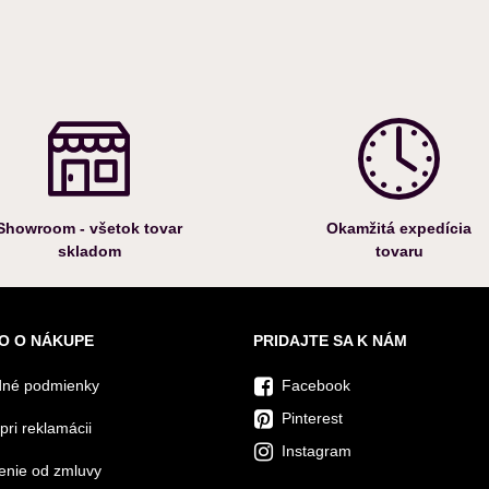
Showroom - všetok tovar
Okamžitá expedícia
skladom
tovaru
O O NÁKUPE
PRIDAJTE SA K NÁM
né podmienky
Facebook
Pinterest
pri reklamácii
Instagram
enie od zmluvy