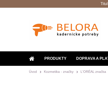
Titu
PRODUKTY
DOPRAVA A PLA
ÚVOD
Úvod
Kozmetika - značky
L'ORÉAL značka