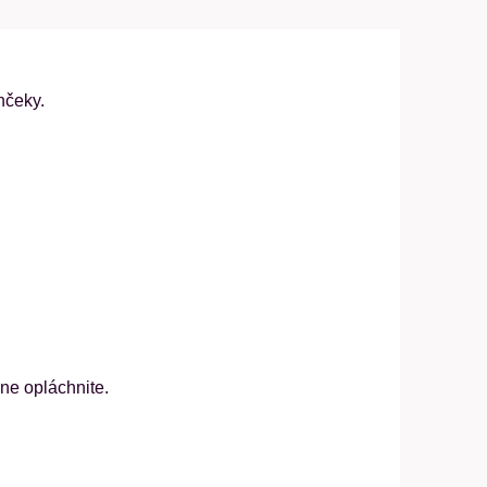
nčeky.
ne opláchnite.