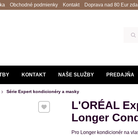
lka
Obchodné podmienky
Kontakt
Doprava nad 80 Eur zda
Hľ
TBY
KONTAKT
NAŠE SLUŽBY
PREDAJŇA
Série Expert kondicionéry a masky
L'ORÉAL Exp
Pridať k Obľúbeným
Longer Cond
Pro Longer kondicionér na vla