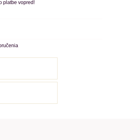
o platbe vopred!
oručenia