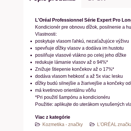
L'Oréal Professionnel Série Expert Pro Lon
Kondicionér pre obnovu dĺžok, posilnenie a hu
Vlastnosti:
poskytuje vlasom ľahkú, nezaťažujúce výživu
spevňuje dĺžky vlasov a dodáva im hustotu
posilňuje vlasové vlákno po celej jeho dĺžke
redukuje lámanie vlasov až o 94%*
Znižuje štiepenie končekov až o 17%*
dodáva vlasom hebkosť a až 5x viac lesku
dĺžky budú silnejšie a žiarivejšie a končeky od
má kvetinovo orientálnu vôňu
*Pri použití šampónu a kondicionéru
Použitie:
aplikujte do uterákom vysušených vl
Viac z kategórie
Kozmetika - značky
L'ORÉAL značk