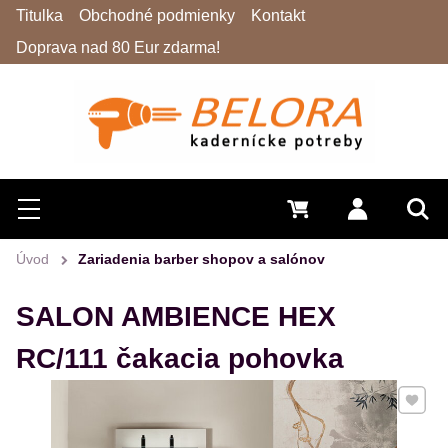
Titulka
Obchodné podmienky
Kontakt
Doprava nad 80 Eur zdarma!
Hľadať
Menu
0 €
Prihlásiť 
Vyh
Úvod
Zariadenia barber shopov a salónov
SALON AMBIENCE HEX
RC/111 čakacia pohovka
Pridať 