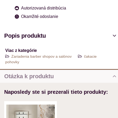
Autorizovaná distribúcia
Okamžité odoslanie
Popis produktu
Viac z kategórie
Zariadenia barber shopov a salónov
čakacie
pohovky
Otázka k produktu
Nová otázka k produktu
Naposledy ste si prezerali tieto produkty:
MENO
VÁŠ E-MAIL