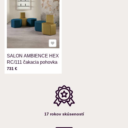
VAŠA OTÁZKA K PRODUKTU
Pridať k Obľúbeným
SALON AMBIENCE HEX
Odoslať
RC/111 čakacia pohovka
Cena s DPH
731 €
17 rokov skúseností