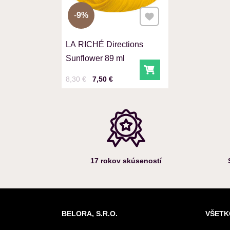
Pridať k Obľúbeným
9%
LA RICHÉ Directions
Sunflower 89 ml
Do košíka
Cena s DPH
Pred zľavou:
8,30 €
7,50 €
17 rokov skúseností
BELORA, S.R.O.
VŠETK