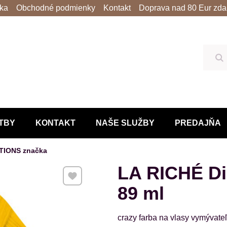
lka
Obchodné podmienky
Kontakt
Doprava nad 80 Eur zda
Hľ
TBY
KONTAKT
NAŠE SLUŽBY
PREDAJŇA
TIONS značka
LA RICHÉ Di
Pridať k Obľúbeným
89 ml
crazy farba na vlasy vymývate