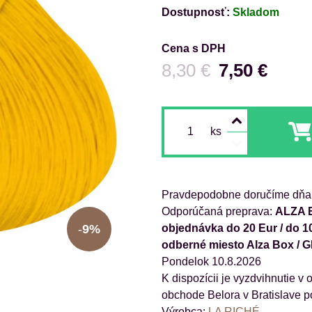
Dostupnosť:
Skladom
Cena s DPH
Pred zľavou:
8,30 €
7,50 €
ks
Pravdepodobne doručíme dňa
ALZA B
objednávka do 20 Eur / do 1
9%
odberné miesto Alza Box / 
Pondelok
10.8.2026
obchode Belora v Bratislave p
Výrobca:
LA RICHÉ