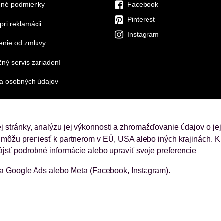
né podmienky
Facebook
Pinterest
pri reklamácii
Instagram
enie od zmluvy
ný servis zariadení
a osobných údajov
 stránky, analýzu jej výkonnosti a zhromažďovanie údajov o je
 môžu preniesť k partnerom v EÚ, USA alebo iných krajinách. Kl
ájsť podrobné informácie alebo upraviť svoje preferencie
ba Google Ads alebo Meta (Facebook, Instagram).
ajov