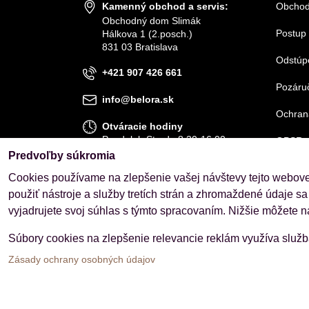
Kamenný obchod a servis:
Obchod
Obchodný dom Slimák
Postup 
Hálkova 1 (2.posch.)
831 03 Bratislava
Odstúp
+421 907 426 661
Pozáruč
info@belora.sk
Ochran
Otváracie hodiny
Pondelok-Streda 8.30-16.00
GPSR
Štvrtok-Piatok 8.30-15.00
Predvoľby súkromia
Cookies používame na zlepšenie vašej návštevy tejto webovej
OBJEDNÁVKY
použiť nástroje a služby tretích strán a zhromaždené údaje sa
Stav objednávky
vyjadrujete svoj súhlas s týmto spracovaním. Nižšie môžete n
Súbory cookies na zlepšenie relevancie reklám využíva služ
Zásady ochrany osobných údajov
Predvoľby súkromia
Zásady ochrany osobných úd