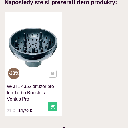
Naposledy ste si prezerali tieto produkty:
MENO
VÁŠ E-MAIL
VAŠA OTÁZKA K PRODUKTU
Pridať k Obľúbeným
30%
WAHL 4352 difúzer pre
Odoslať
fén Turbo Booster /
Ventus Pro
Do košíka
Cena s DPH
Pred zľavou:
21 €
14,70 €