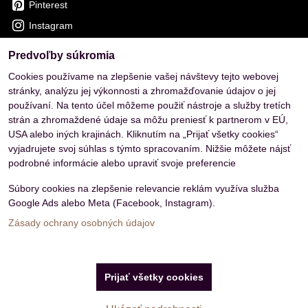
Pinterest
Instagram
Predvoľby súkromia
OVERENÉ ZÁKAZNÍKMI
Cookies používame na zlepšenie vašej návštevy tejto webovej
stránky, analýzu jej výkonnosti a zhromažďovanie údajov o jej
používaní. Na tento účel môžeme použiť nástroje a služby tretích
strán a zhromaždené údaje sa môžu preniesť k partnerom v EÚ,
USA alebo iných krajinách. Kliknutím na „Prijať všetky cookies“
vyjadrujete svoj súhlas s týmto spracovaním. Nižšie môžete nájsť
podrobné informácie alebo upraviť svoje preferencie
Súbory cookies na zlepšenie relevancie reklám využíva služba
Google Ads alebo Meta (Facebook, Instagram).
Zásady ochrany osobných údajov
Predvoľby súkromia
Zásady ochrany osobných údajov
Prijať všetky cookies
Vytvorené pomocou:
BiznisWeb.sk