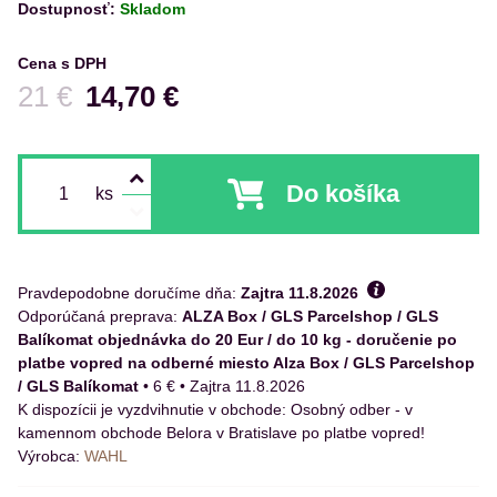
Dostupnosť:
Skladom
Cena s DPH
Pred zľavou:
21 €
14,70 €
Do košíka
ks
Pravdepodobne doručíme dňa:
Zajtra
11.8.2026
ALZA Box / GLS Parcelshop / GLS
Balíkomat objednávka do 20 Eur / do 10 kg - doručenie po
platbe vopred na odberné miesto Alza Box / GLS Parcelshop
/ GLS Balíkomat
•
6 €
•
Zajtra
11.8.2026
Osobný odber - v
kamennom obchode Belora v Bratislave po platbe vopred!
Výrobca:
WAHL