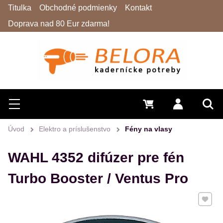
Titulka
Obchodné podmienky
Kontakt
Doprava nad 80 Eur zdarma!
Hľadať
Menu
0 €
Prihlásiť 
Vyh
Úvod
Elektro a príslušenstvo
Fény na vlasy
WAHL 4352 difúzer pre fén
Turbo Booster / Ventus Pro
Pridať 