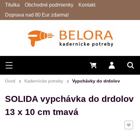
Titulka
Obchodné podmienky
Kontakt
Doprava nad 80 Eur zdarma!
Hľadať
Menu
0 €
Prihlásiť 
Vyh
Úvod
Kadernícke potreby
Vypchávky do drdolov
SOLIDA vypchávka do drdolov
13 x 10 cm tmavá
Pridať 