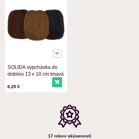
VÁŠ E-MAIL
VAŠA OTÁZKA K PRODUKTU
Pridať k Obľúbeným
SOLIDA vypchávka do
Odoslať
drdolov 13 x 10 cm tmavá
Do košíka
Cena s DPH
6,20 €
17 rokov skúseností