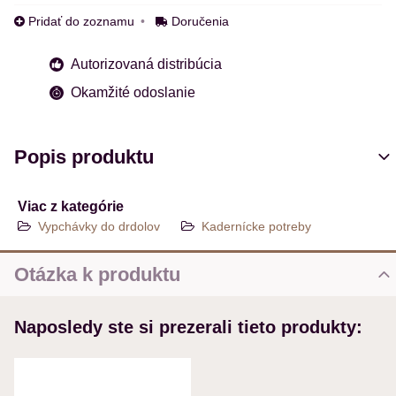
Pridať do zoznamu
Doručenia
Autorizovaná distribúcia
Okamžité odoslanie
Popis produktu
Viac z kategórie
Vypchávky do drdolov
Kadernícke potreby
Otázka k produktu
Nová otázka k produktu
Naposledy ste si prezerali tieto produkty:
MENO