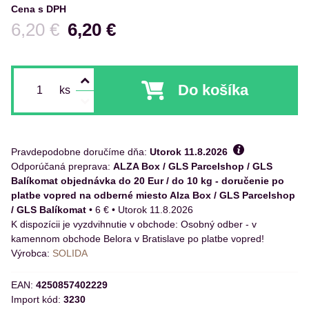
Cena s DPH
Pred zľavou:
6,20 €
6,20 €
Do košíka
ks
Pravdepodobne doručíme dňa:
Utorok
11.8.2026
ALZA Box / GLS Parcelshop / GLS
Balíkomat objednávka do 20 Eur / do 10 kg - doručenie po
platbe vopred na odberné miesto Alza Box / GLS Parcelshop
/ GLS Balíkomat
•
6 €
•
Utorok
11.8.2026
Osobný odber - v
kamennom obchode Belora v Bratislave po platbe vopred!
Výrobca:
SOLIDA
EAN:
4250857402229
Import kód:
3230