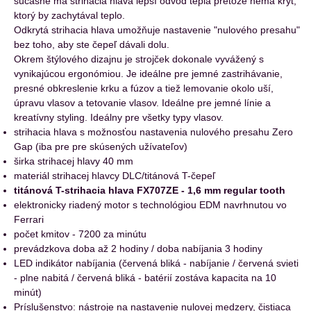
sučasne má strihacia hlava lepší odvod tepla pretože nemá kryt,
ktorý by zachytával teplo.
Odkrytá strihacia hlava umožňuje nastavenie "nulového presahu"
bez toho, aby ste čepeľ dávali dolu.
Okrem štýlového dizajnu je strojček dokonale vyvážený s
vynikajúcou ergonómiou. Je ideálne pre jemné zastrihávanie,
presné obkreslenie krku a fúzov a tiež lemovanie okolo uší,
úpravu vlasov a tetovanie vlasov. Ideálne pre jemné línie a
kreatívny styling. Ideálny pre všetky typy vlasov.
strihacia hlava s možnosťou nastavenia nulového presahu Zero
Gap (iba pre pre skúsených užívateľov)
širka strihacej hlavy 40 mm
materiál strihacej hlavcy DLC/titánová T-čepeľ
titánová T-strihacia hlava FX707ZE - 1,6 mm regular tooth
elektronicky riadený motor s technológiou EDM navrhnutou vo
Ferrari
počet kmitov - 7200 za minútu
prevádzkova doba až 2 hodiny / doba nabíjania 3 hodiny
LED indikátor nabíjania (červená bliká - nabíjanie / červená svieti
- plne nabitá / červená bliká - batérií zostáva kapacita na 10
minút)
Príslušenstvo: nástroje na nastavenie nulovej medzery, čistiaca