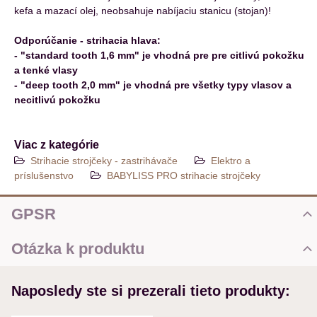
kefa a mazací olej, neobsahuje nabíjaciu stanicu (stojan)!
Odporúčanie - strihacia hlava:
- "standard tooth 1,6 mm" je vhodná pre pre citlivú pokožku
a tenké vlasy
- "deep tooth 2,0 mm" je vhodná pre všetky typy vlasov a
necitlivú pokožku
Viac z kategórie
Strihacie strojčeky - zastrihávače
Elektro a
príslušenstvo
BABYLISS PRO strihacie strojčeky
GPSR
Pri použití elektrických zariadení (ďalej len zariadenie) pre vlastnú
Otázka k produktu
bezpečnosť dodržujte nasledovné odporúčania - pre použitím
zariadenia si prečítajte všetky upozornenia:
Nová otázka k produktu
Používajte zariadenie výlučne na výrobcom určené účely
Naposledy ste si prezerali tieto produkty:
MENO
popísané v návode na použitie (strihanie vlasov, úprava vlasov,
sušenie vlasov, zohrievanie depilačného vosku prípadne iné...).