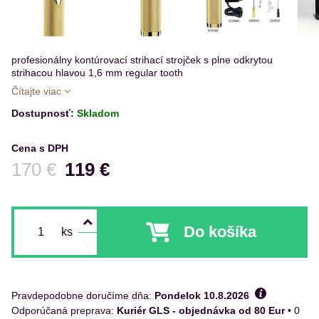
profesionálny kontúrovací strihací strojček s plne odkrytou
strihacou hlavou 1,6 mm regular tooth
Čítajte viac
Dostupnosť:
Skladom
Cena s DPH
Pred zľavou:
170 €
119 €
Do košíka
ks
Pravdepodobne doručíme dňa:
Pondelok
10.8.2026
Kuriér GLS - objednávka od 80 Eur
•
0