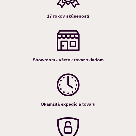
prípade je potrebné poslať zariadenie na kontrolu do servisného
strediska dodávateľa.
Pri prenášaní zariadenia nedržte zariadenie za sieťový kábel a
17 rokov skúseností
ani kábel nepoužívajte na držanie zariadenia (ako rúčku).
Držte sieťový kábel mimo horúcich povrchov, neuschovávajte
zariadenie s prekrúteným alebo zalomeným sieťovým káblom.
Nikdy nestrkajte cudzie predmety do otvorov zariadenia.
Nepoužívajte zariadenie v prostredí, kde je výskyt aerosolov
(spreje) alebo v prostredí, kde sa produkujú plyny.
Showroom - všetok tovar skladom
Starostlivosť o strojčeky na vlasy
Pre zachovanie dobrej a dlhodobej výkonnosti zariadenia je nutné
pravidelné čistenie a olejovanie strihacej hlavy strojčeka
príslušným spôsobom a olejom určeným pre strihacie strojčeky
minimálne 1x denne, prípadne aj častejšie ak je strihacia hlava
horúca alebo sa strihá dlhšiu dobu bez prestávky. Toto platí tak
Okamžitá expedícia tovaru
pre nové ako aj staršie strojčeky bez rozdielu. Ak sa strojček
nepoužíva profesionálne a strihajú sa výlučne suché vlasy, potom
je postačujúce naolejovať strihaciu hlavu strojčeka asi po
dvadsiatich strihaniach vlasov.
V prípade ak sa strihajú vlhké, prípadne mokré vlasy je