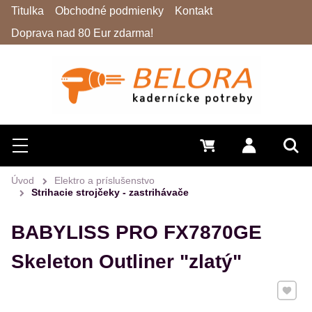
Titulka
Obchodné podmienky
Kontakt
Doprava nad 80 Eur zdarma!
Hľadať
Menu
0 €
Prihlásiť 
Vyh
Úvod
Elektro a príslušenstvo
Strihacie strojčeky - zastrihávače
BABYLISS PRO FX7870GE
Skeleton Outliner "zlatý"
Pridať 